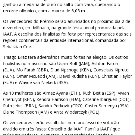
ganhou a medalha de ouro no salto com vara, quebrando o
recorde olímpico, com a marca de 6,03 m.
Os vencedores do Prêmio serão anunciados no próximo dia 2 de
dezembro, em Mônaco, na grande festa anual promovida pela
IAAF. A escolha dos finalistas foi feita por representantes das seis
regiões continentais da entidade internacional, comandada por
Sebastian Coe.
Thiago Braz terá adversários muito fortes na eleição. Os outros
finalistas no masculino são Usain Bolt (JAM), Ashton Eaton
(EUA),
Mo Farah (GBR), Eliud Kipchoge (KEN), Conselsus Kipruto
(KEN),
Omar McLeod (JAM), David Rudisha (KEN), Christian Taylor
(EUA) e Wayde van Niekerk (RSA).
As 10 mulheres são Almaz Ayana (ETH), Ruth Beitia (ESP), Vivian
Cheruiyot (KEN), Kendra Harrison (EUA), Caterine Ibarguen (COL),
Ruth Jebet (BRN), Sandra Perkovic (CRO), Caster Semenya (RSA),
Elaine Thompson (JAM) e Anita Wlodarczyk (POL).
Os vencedores serão escolhidos num processo de votação
dividido em três fases: Conselho da IAAF, Família IAAF ( que