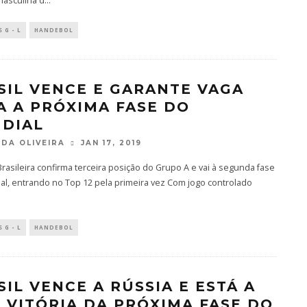
masculina d
...
 G - L
HANDEBOL
SIL VENCE E GARANTE VAGA
A A PRÓXIMA FASE DO
DIAL
DA OLIVEIRA
JAN 17, 2019
rasileira confirma terceira posição do Grupo A e vai à segunda fase
al, entrando no Top 12 pela primeira vez Com jogo controlado
 G - L
HANDEBOL
SIL VENCE A RÚSSIA E ESTÁ A
 VITÓRIA DA PRÓXIMA FASE DO