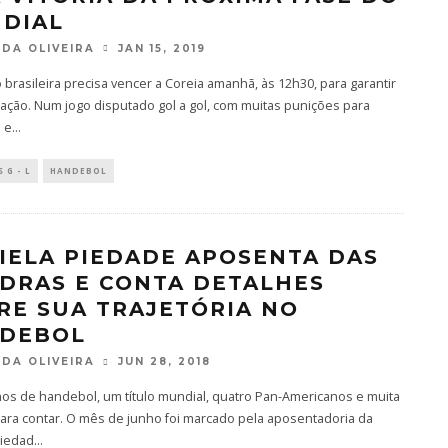
DIAL
DA OLIVEIRA
JAN 15, 2019
 brasileira precisa vencer a Coreia amanhã, às 12h30, para garantir
icação. Num jogo disputado gol a gol, com muitas punições para
 e
...
 G - L
HANDEBOL
IELA PIEDADE APOSENTA DAS
DRAS E CONTA DETALHES
RE SUA TRAJETÓRIA NO
DEBOL
DA OLIVEIRA
JUN 28, 2018
nos de handebol, um título mundial, quatro Pan-Americanos e muita
para contar. O mês de junho foi marcado pela aposentadoria da
Piedad
...