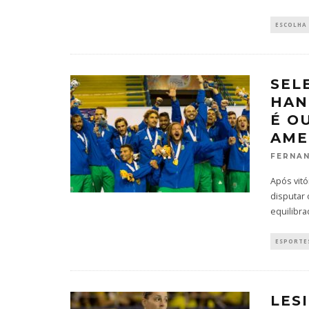
ESCOLHA
SEL
HAN
É O
AME
FERNAN
Após vitó
disputar
equilibra
ESPORTES
LES