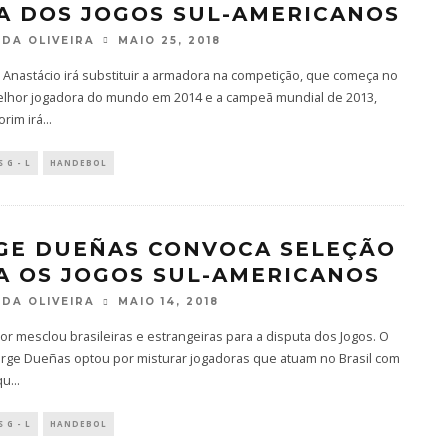
A DOS JOGOS SUL-AMERICANOS
DA OLIVEIRA
MAIO 25, 2018
 Anastácio irá substituir a armadora na competição, que começa no
Melhor jogadora do mundo em 2014 e a campeã mundial de 2013,
rim irá
...
 G - L
HANDEBOL
GE DUEÑAS CONVOCA SELEÇÃO
A OS JOGOS SUL-AMERICANOS
DA OLIVEIRA
MAIO 14, 2018
or mesclou brasileiras e estrangeiras para a disputa dos Jogos. O
Jorge Dueñas optou por misturar jogadoras que atuam no Brasil com
qu
...
 G - L
HANDEBOL