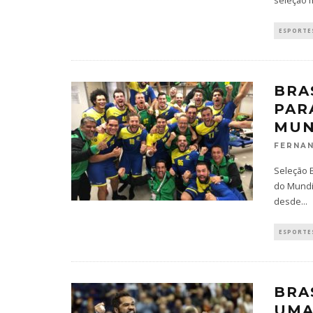
seleção 
ESPORTES
BRA
PAR
MUN
FERNAN
Seleção B
do Mundi
desde
...
ESPORTES
BRA
UMA