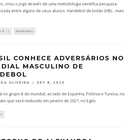
s, criou o jogo através de uma metodologia cientifica pesquisa-
lizada entre alguns de seus alunos. Handebol de botão (HB)... mais
 G - L
HANDEBOL
SIL CONHECE ADVERSÁRIOS NO
DIAL MASCULINO DE
DEBOL
DA OLIVEIRA
SET 8, 2020
tá no grupo B do mundial, ao lado de Espanha, Polónia e Tunísia, no
o que será realizado em janeiro de 2021, no Egito.
OL