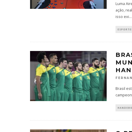
Luma Aire
ação, rea
isso exi
...
ESPORTES
BRA
MUN
HAN
FERNAN
Brasil es
campeonat
HANDEB