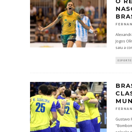
O R
NAS
BRA
FERNAN
Alexandr
Jogos Olí
saiu a c
ESPORTES
BRA
CLA
MUN
FERNAN
Gustavo 
"Bombom'