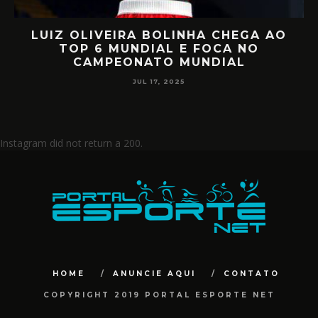
RETORNO EM ALTO NÍVEL: RAFA
D
MIILLER E PATTY DIAZ DE VOLTA AO
CIRCUITO MUNDIAL
JUL 17, 2025
Instagram did not return a 200.
HOME
ANUNCIE AQUI
CONTATO
COPYRIGHT 2019 PORTAL ESPORTE NET