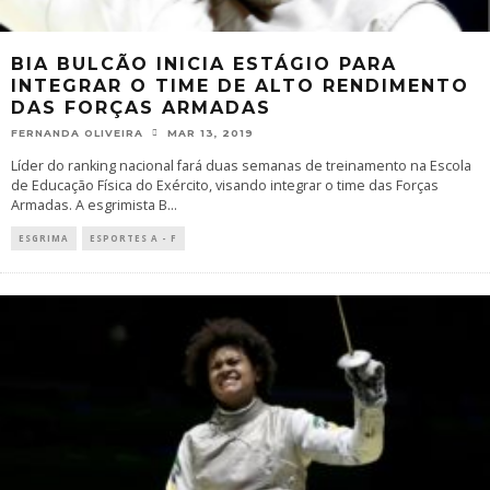
BIA BULCÃO INICIA ESTÁGIO PARA
INTEGRAR O TIME DE ALTO RENDIMENTO
DAS FORÇAS ARMADAS
FERNANDA OLIVEIRA
MAR 13, 2019
Líder do ranking nacional fará duas semanas de treinamento na Escola
de Educação Física do Exército, visando integrar o time das Forças
Armadas. A esgrimista B
...
ESGRIMA
ESPORTES A - F