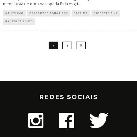
medalhista de ouro na espada B da esgri
...
ATLETISMO
DESPORTOS AQUÁTICOS
ESGRIMA
ESPORTES A - F
HALTEROFILISMO
1
2
REDES SOCIAIS