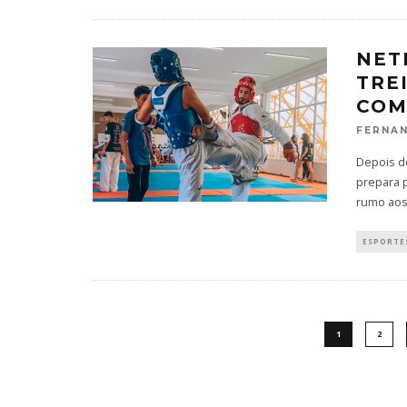
NET
TRE
COM
FERNAN
Depois d
prepara 
rumo aos
ESPORTES
1
2