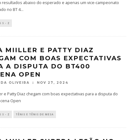
m resultados abaixo do esperado e apenas um vice-campeonato
ado no BT 4
...
 S - Z
A MIILLER E PATTY DIAZ
GAM COM BOAS EXPECTATIVAS
A A DISPUTA DO BT400
ENA OPEN
DA OLIVEIRA
NOV 27, 2024
ler e Patty Diaz chegam com boas expectativas para a disputa do
acena Open
 S - Z
TÊNIS E TÊNIS DE MESA