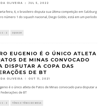
DA OLIVEIRA
JUL 5, 2022
rta-feira, 6, o brasileiro disputa sua última competição em Salzburg
eiro número 1 do squash nacional, Diego Gobbi, está em um período
 S - Z
SQUASH
RO EUGENIO É O ÚNICO ATLETA
PATOS DE MINAS CONVOCADO
A DISPUTAR A COPA DAS
ERAÇÕES DE BT
DA OLIVEIRA
OUT 11, 2021
enio é o único atleta de Patos de Minas convocado para disputar a
 Federações de BT
 S - Z
TÊNIS E TÊNIS DE MESA