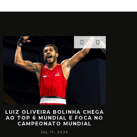
 OLIVEIRA BOLINHA CHEGA
RETORNO EM ALT
OP 6 MUNDIAL E FOCA NO
MIILLER E PA
AMPEONATO MUNDIAL
VOLTA AO CIRC
JUL 17, 2025
JUL 17,