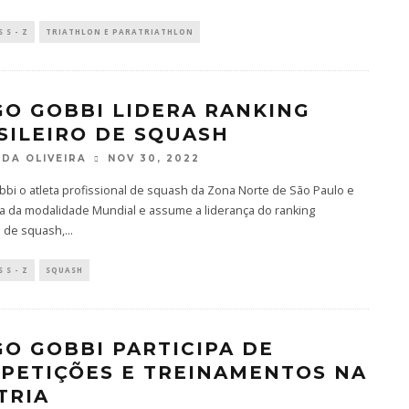
 S - Z
TRIATHLON E PARATRIATHLON
GO GOBBI LIDERA RANKING
SILEIRO DE SQUASH
DA OLIVEIRA
NOV 30, 2022
bi o atleta profissional de squash da Zona Norte de São Paulo e
ia da modalidade Mundial e assume a liderança do ranking
o de squash,
...
 S - Z
SQUASH
GO GOBBI PARTICIPA DE
PETIÇÕES E TREINAMENTOS NA
TRIA