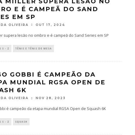
A MIILLER SUPERA LESÃO NO
RO E É CAMPEÃ DO SAND
IES EM SP
DA OLIVEIRA
OUT 17, 2024
ller supera lesão no ombro e é campeã do Sand Series em SP
 S - Z
TÊNIS E TÊNIS DE MESA
GO GOBBI É CAMPEÃO DA
PA MUNDIAL RGSA OPEN DE
ASH 6K
DA OLIVEIRA
NOV 28, 2023
bbi é campeão da etapa mundial RGSA Open de Squash 6K
 S - Z
SQUASH