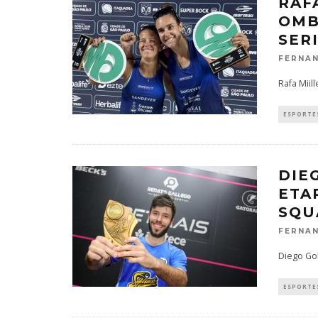
RAF
OMB
SER
FERNAN
Rafa Mii
ESPORTES
DIE
ETA
SQU
FERNAN
Diego Go
ESPORTES