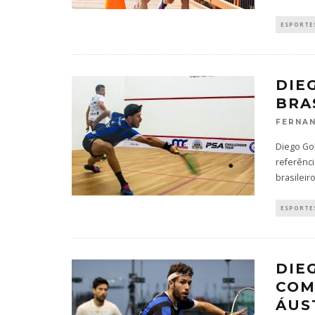
ESPORTES
DIE
BRA
FERNAN
Diego Gob
referênc
brasileir
ESPORTES
DIE
COM
ÁUS