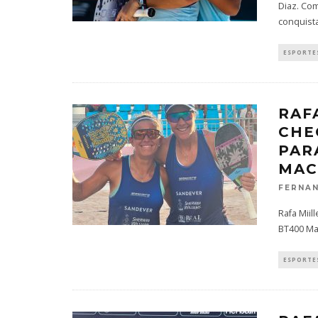
Diaz. Co
conquist
ESPORTES
RAF
CHE
PAR
MAC
FERNAN
Rafa Miil
BT400 M
ESPORTES