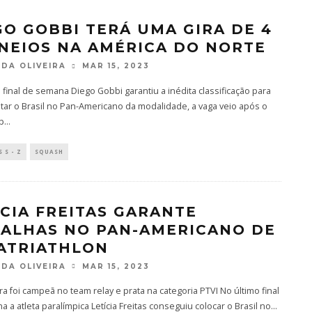
GO GOBBI TERÁ UMA GIRA DE 4
NEIOS NA AMÉRICA DO NORTE
DA OLIVEIRA
MAR 15, 2023
 final de semana Diego Gobbi garantiu a inédita classificação para
ar o Brasil no Pan-Americano da modalidade, a vaga veio após o
sp
...
 S - Z
SQUASH
ÍCIA FREITAS GARANTE
ALHAS NO PAN-AMERICANO DE
ATRIATHLON
DA OLIVEIRA
MAR 15, 2023
ira foi campeã no team relay e prata na categoria PTVI No último final
 a atleta paralímpica Letícia Freitas conseguiu colocar o Brasil no
...