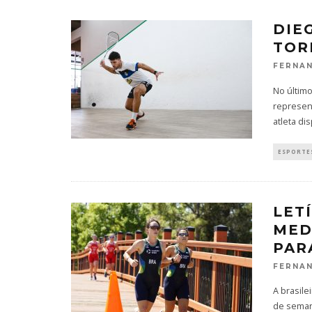
DIE
TOR
FERNAN
No último
represent
atleta di
ESPORTES
LET
MED
PAR
FERNAN
A brasile
de semana