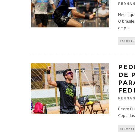
FERNAN
Nesta qua
O brasil
de p
...
ESPORTES
PED
DE 
PAR
FED
FERNAN
Pedro Eug
Copa das
ESPORTES