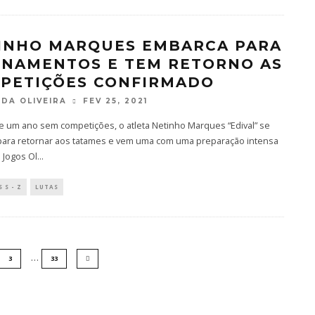
INHO MARQUES EMBARCA PARA
INAMENTOS E TEM RETORNO AS
PETIÇÕES CONFIRMADO
DA OLIVEIRA
FEV 25, 2021
e um ano sem competições, o atleta Netinho Marques “Edival” se
para retornar aos tatames e vem uma com uma preparação intensa
 Jogos Ol
...
 S - Z
LUTAS
…
3
33