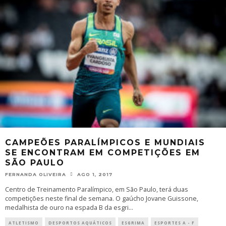
CAMPEÕES PARALÍMPICOS E MUNDIAIS
SE ENCONTRAM EM COMPETIÇÕES EM
SÃO PAULO
FERNANDA OLIVEIRA
AGO 1, 2017
Centro de Treinamento Paralímpico, em São Paulo, terá duas
competições neste final de semana. O gaúcho Jovane Guissone,
medalhista de ouro na espada B da esgri
...
ATLETISMO
DESPORTOS AQUÁTICOS
ESGRIMA
ESPORTES A - F