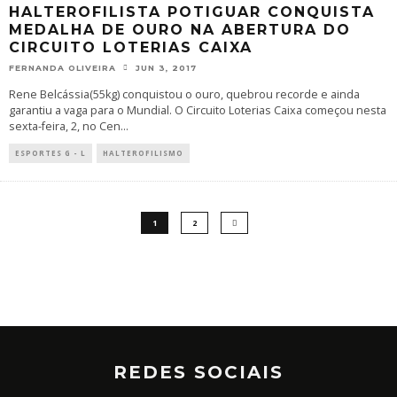
HALTEROFILISTA POTIGUAR CONQUISTA
MEDALHA DE OURO NA ABERTURA DO
CIRCUITO LOTERIAS CAIXA
FERNANDA OLIVEIRA
JUN 3, 2017
Rene Belcássia(55kg) conquistou o ouro, quebrou recorde e ainda
garantiu a vaga para o Mundial. O Circuito Loterias Caixa começou nesta
sexta-feira, 2, no Cen
...
ESPORTES G - L
HALTEROFILISMO
1
2
REDES SOCIAIS