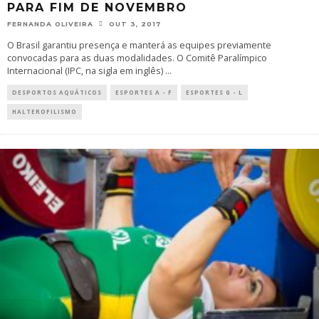
PARA FIM DE NOVEMBRO
FERNANDA OLIVEIRA
OUT 3, 2017
O Brasil garantiu presença e manterá as equipes previamente
convocadas para as duas modalidades. O Comitê Paralímpico
Internacional (IPC, na sigla em inglês)
...
DESPORTOS AQUÁTICOS
ESPORTES A - F
ESPORTES G - L
HALTEROFILISMO