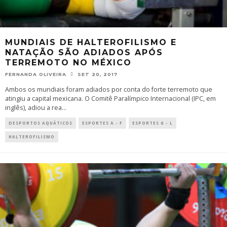
MUNDIAIS DE HALTEROFILISMO E
NATAÇÃO SÃO ADIADOS APÓS
TERREMOTO NO MÉXICO
FERNANDA OLIVEIRA
SET 20, 2017
Ambos os mundiais foram adiados por conta do forte terremoto que
atingiu a capital mexicana. O Comitê Paralímpico Internacional (IPC, em
inglês), adiou a rea
...
DESPORTOS AQUÁTICOS
ESPORTES A - F
ESPORTES G - L
HALTEROFILISMO