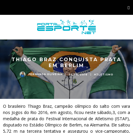
THIAGO BRAZ CONQUISTA PRATA
EM BERLIM
FERNANDA OLIVEIRA
SET 5, 2016
ATLETISMO
O brasileiro Thiago Braz, campeão olímpico do salto com vara
nos Jogos do Rio 2016, em agosto, ficou neste sábado,3, com a
medalha de prata do Festival Internacional de Atletismo (ISTAF),
disputado no Estádio Olímpico de Berlim, na Alemanha. Ele saltou
5,72 m na terceira tentativa e assegurou o vice-campeonato,