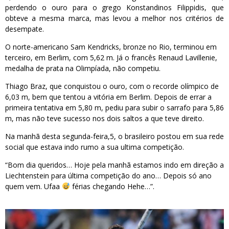
perdendo o ouro para o grego Konstandinos Filippidis, que
obteve a mesma marca, mas levou a melhor nos critérios de
desempate.
O norte-americano Sam Kendricks, bronze no Rio, terminou em
terceiro, em Berlim, com 5,62 m. Já o francês Renaud Lavillenie,
medalha de prata na Olimpíada, não competiu.
Thiago Braz, que conquistou o ouro, com o recorde olímpico de
6,03 m, bem que tentou a vitória em Berlim. Depois de errar a
primeira tentativa em 5,80 m, pediu para subir o sarrafo para 5,86
m, mas não teve sucesso nos dois saltos a que teve direito.
Na manhã desta segunda-feira,5, o brasileiro postou em sua rede
social que estava indo rumo a sua ultima competição.
“Bom dia queridos… Hoje pela manhã estamos indo em direção a
Liechtenstein para última competição do ano… Depois só ano
quem vem.
Ufaa
férias chegando Hehe…”.