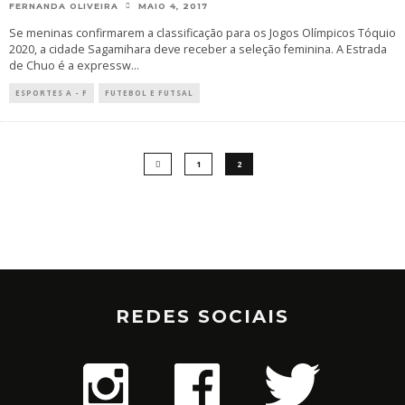
FERNANDA OLIVEIRA
MAIO 4, 2017
Se meninas confirmarem a classificação para os Jogos Olímpicos Tóquio
2020, a cidade Sagamihara deve receber a seleção feminina. A Estrada
de Chuo é a expressw
...
ESPORTES A - F
FUTEBOL E FUTSAL
1
2
REDES SOCIAIS