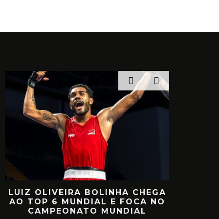
A
LUIZ OLIVEIRA BOLINHA CHEGA
RETORNO 
AO TOP 6 MUNDIAL E FOCA NO
MIILL
CAMPEONATO MUNDIAL
VOLTA A