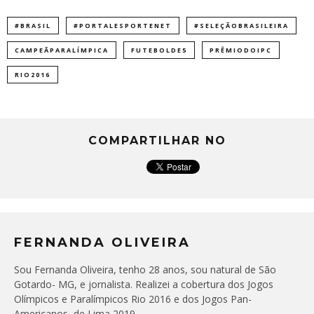
#BRASIL
#PORTALESPORTENET
#SELEÇÃOBRASILEIRA
CAMPEÃPARALÍMPICA
FUTEBOLDE5
PRÊMIODOIPC
RIO2016
COMPARTILHAR NO
FERNANDA OLIVEIRA
Sou Fernanda Oliveira, tenho 28 anos, sou natural de São
Gotardo- MG, e jornalista. Realizei a cobertura dos Jogos
Olímpicos e Paralímpicos Rio 2016 e dos Jogos Pan-
Americanos, de Lima 2019.