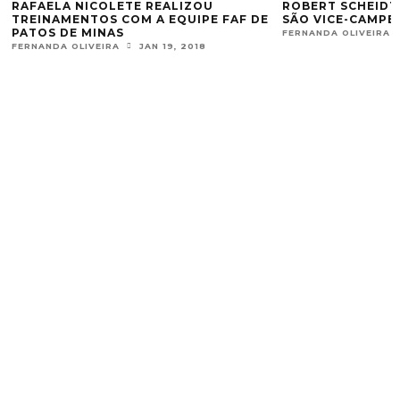
FAELA NICOLETE REALIZOU
ROBERT SCHEIDT E H
EINAMENTOS COM A EQUIPE FAF DE
SÃO VICE-CAMPEÕES D
TOS DE MINAS
FERNANDA OLIVEIRA
DEZ
RNANDA OLIVEIRA
JAN 19, 2018