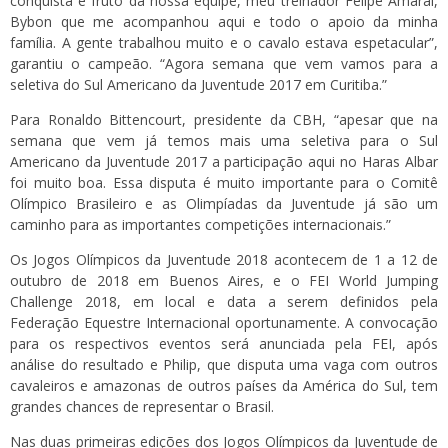
conquista é fruto da nossa equipe, meu treinador Felipe Amaral,
Bybon que me acompanhou aqui e todo o apoio da minha
família. A gente trabalhou muito e o cavalo estava espetacular”,
garantiu o campeão. “Agora semana que vem vamos para a
seletiva do Sul Americano da Juventude 2017 em Curitiba.”
Para Ronaldo Bittencourt, presidente da CBH, “apesar que na
semana que vem já temos mais uma seletiva para o Sul
Americano da Juventude 2017 a participação aqui no Haras Albar
foi muito boa. Essa disputa é muito importante para o Comitê
Olímpico Brasileiro e as Olimpíadas da Juventude já são um
caminho para as importantes competições internacionais.”
Os Jogos Olímpicos da Juventude 2018 acontecem de 1 a 12 de
outubro de 2018 em Buenos Aires, e o FEI World Jumping
Challenge 2018, em local e data a serem definidos pela
Federação Equestre Internacional oportunamente. A convocação
para os respectivos eventos será anunciada pela FEI, após
análise do resultado e Philip, que disputa uma vaga com outros
cavaleiros e amazonas de outros países da América do Sul, tem
grandes chances de representar o Brasil.
Nas duas primeiras edições dos Jogos Olímpicos da Juventude de