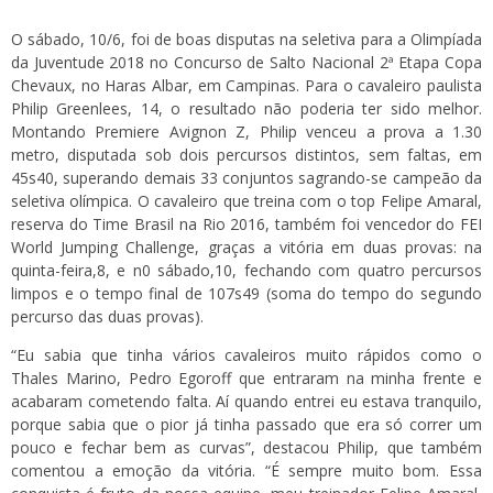
O sábado, 10/6, foi de boas disputas na seletiva para a Olimpíada
da Juventude 2018 no Concurso de Salto Nacional 2ª Etapa Copa
Chevaux, no Haras Albar, em Campinas. Para o cavaleiro paulista
Philip Greenlees, 14, o resultado não poderia ter sido melhor.
Montando Premiere Avignon Z, Philip venceu a prova a 1.30
metro, disputada sob dois percursos distintos, sem faltas, em
45s40, superando demais 33 conjuntos sagrando-se campeão da
seletiva olímpica. O cavaleiro que treina com o top Felipe Amaral,
reserva do Time Brasil na Rio 2016, também foi vencedor do FEI
World Jumping Challenge, graças a vitória em duas provas: na
quinta-feira,8, e n0 sábado,10, fechando com quatro percursos
limpos e o tempo final de 107s49 (soma do tempo do segundo
percurso das duas provas).
“Eu sabia que tinha vários cavaleiros muito rápidos como o
Thales Marino, Pedro Egoroff que entraram na minha frente e
acabaram cometendo falta. Aí quando entrei eu estava tranquilo,
porque sabia que o pior já tinha passado que era só correr um
pouco e fechar bem as curvas”, destacou Philip, que também
comentou a emoção da vitória. “É sempre muito bom. Essa