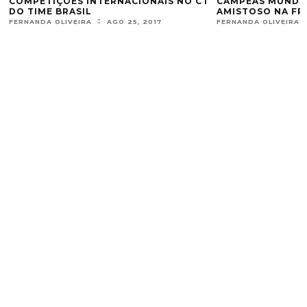
COMPETIÇÕES INTERNACIONAIS NO CT
CAMPEÃS MUNDIA
DO TIME BRASIL
AMISTOSO NA FR
FERNANDA OLIVEIRA
AGO 25, 2017
FERNANDA OLIVEIRA