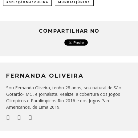
#SELEÇÃOMASCULINA
MUNDIALJÚNIOR
COMPARTILHAR NO
FERNANDA OLIVEIRA
Sou Fernanda Oliveira, tenho 28 anos, sou natural de São
Gotardo- MG, e jornalista. Realizei a cobertura dos Jogos
Olímpicos e Paralímpicos Rio 2016 e dos Jogos Pan-
Americanos, de Lima 2019.