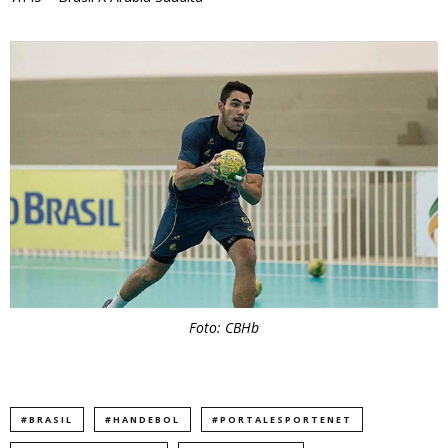
Foto: CBHb
#BRASIL
#HANDEBOL
#PORTALESPORTENET