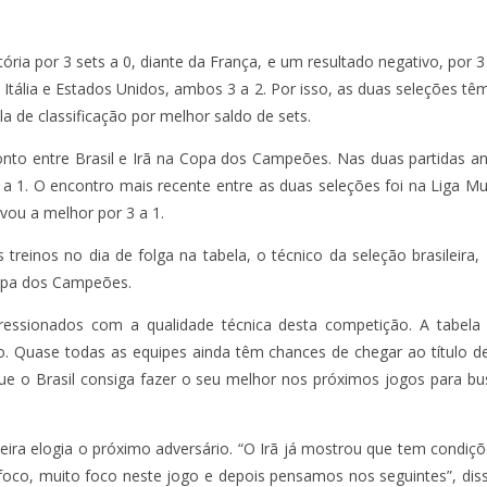
ria por 3 sets a 0, diante da França, e um resultado negativo, por 3 se
 Itália e Estados Unidos, ambos 3 a 2. Por isso, as duas seleções t
la de classificação por melhor saldo de sets.
onto entre Brasil e Irã na Copa dos Campeões. Nas duas partidas an
 a 1. O encontro mais recente entre as duas seleções foi na Liga Mu
vou a melhor por 3 a 1.
treinos no dia de folga na tabela, o técnico da seleção brasileira, 
Copa dos Campeões.
ssionados com a qualidade técnica desta competição. A tabela 
ão. Quase todas as equipes ainda têm chances de chegar ao títul
que o Brasil consiga fazer o seu melhor nos próximos jogos para bus
leira elogia o próximo adversário. “O Irã já mostrou que tem condi
foco, muito foco neste jogo e depois pensamos nos seguintes”, di