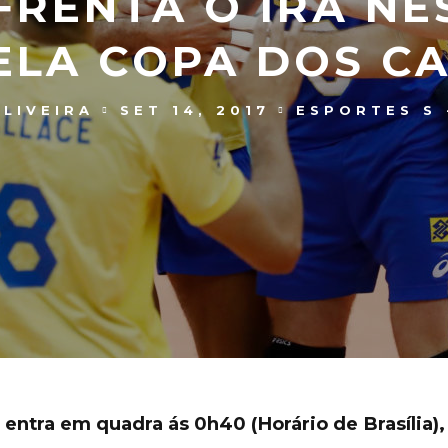
FRENTA O IRÃ NE
PELA COPA DOS C
LIVEIRA
SET 14, 2017
ESPORTES S 
entra em quadra ás 0h40 (Horário de Brasília),