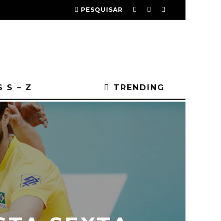
PESQUISAR
 S – Z
TRENDING