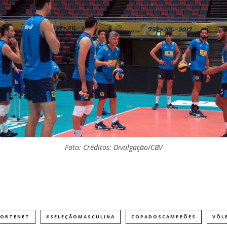
Foto: Créditos: Divulgação/CBV
PORTENET
#SELEÇÃOMASCULINA
COPADOSCAMPEÕES
VÔL