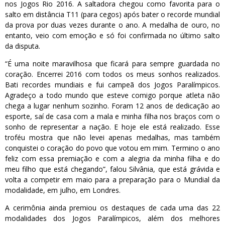
nos Jogos Rio 2016. A saltadora chegou como favorita para o
salto em distância T11 (para cegos) após bater o recorde mundial
da prova por duas vezes durante o ano. A medalha de ouro, no
entanto, veio com emoção e só foi confirmada no último salto
da disputa.
“É uma noite maravilhosa que ficará para sempre guardada no
coração. Encerrei 2016 com todos os meus sonhos realizados.
Bati recordes mundiais e fui campeã dos Jogos Paralímpicos.
Agradeço a todo mundo que esteve comigo porque atleta não
chega a lugar nenhum sozinho. Foram 12 anos de dedicação ao
esporte, saí de casa com a mala e minha filha nos braços com o
sonho de representar a nação. E hoje ele está realizado. Esse
troféu mostra que não levei apenas medalhas, mas também
conquistei o coração do povo que votou em mim. Termino o ano
feliz com essa premiação e com a alegria da minha filha e do
meu filho que está chegando”, falou Silvânia, que está grávida e
volta a competir em maio para a preparação para o Mundial da
modalidade, em julho, em Londres.
A cerimônia ainda premiou os destaques de cada uma das 22
modalidades dos Jogos Paralímpicos, além dos melhores