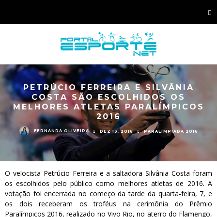
PETRÚCIO FERREIRA E SILVÂNIA
COSTA SÃO ESCOLHIDOS OS
MELHORES ATLETAS PARALÍMPICOS
2016
FERNANDA OLIVEIRA
DEZ 13, 2016
PARALÍMPIADA 2016
O velocista Petrúcio Ferreira e a saltadora Silvânia Costa foram
os escolhidos pelo público como melhores atletas de 2016. A
votação foi encerrada no começo da tarde da quarta-feira, 7, e
os dois receberam os troféus na cerimônia do Prêmio
Paralímpicos 2016, realizado no Vivo Rio, no aterro do Flamengo,