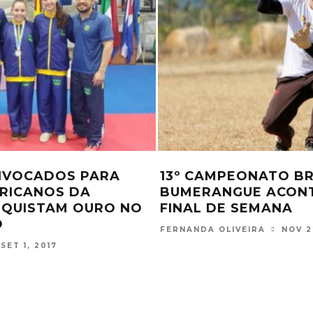
ISPUTARÃO O SUPER
BRASIL PERDE PARA
 JUDÔ – COPA
ZWETSCH ENCERRA 
 DE SELEÇÕES NA
CAPITÃO
NA
FERNANDA OLIVEIRA
FEV 3
JUN 7, 2017