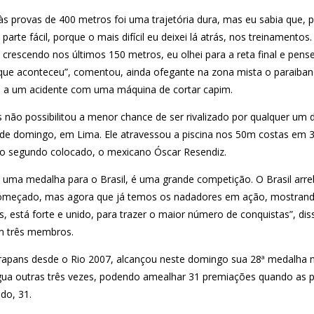
 às provas de 400 metros foi uma trajetória dura, mas eu sabia que, pe
parte fácil, porque o mais difícil eu deixei lá atrás, nos treinamentos.
l crescendo nos últimos 150 metros, eu olhei para a reta final e pens
 o que aconteceu”, comentou, ainda ofegante na zona mista o paraib
ido a um acidente com uma máquina de cortar capim.
s não possibilitou a menor chance de ser rivalizado por qualquer um d
e de domingo, em Lima. Ele atravessou a piscina nos 50m costas em 
 o segundo colocado, o mexicano Óscar Resendiz.
is uma medalha para o Brasil, é uma grande competição. O Brasil arre
começado, mas agora que já temos os nadadores em ação, mostrand
, está forte e unido, para trazer o maior número de conquistas”, di
m três membros.
rapans desde o Rio 2007, alcançou neste domingo sua 28ª medalha n
 água outras três vezes, podendo amealhar 31 premiações quando as 
ado, 31.