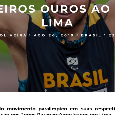
EIROS OUROS AO 
LIMA
OLIVEIRA
AGO 26, 2019
BRASIL
E
o movimento paralímpico em suas respecti
ipação nos Jogos Parapan-Americanos em Lima,