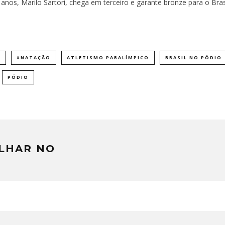
anos, Marilo Sartori, chega em terceiro e garante bronze para o Bras
L
#NATAÇÃO
ATLETISMO PARALÍMPICO
BRASIL NO PÓDIO
PÓDIO
LHAR NO