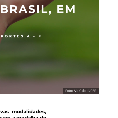
BRASIL, EM
SPORTES A - F
Foto: Ale Cabral/CPB
vas modalidades,
 com a medalha de