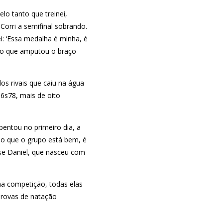
lo tanto que treinei,
 Corri a semifinal sobrando.
ei: ‘Essa medalha é minha, é
ano que amputou o braço
os rivais que caiu na água
36s78, mais de oito
bentou no primeiro dia, a
o que o grupo está bem, é
sse Daniel, que nasceu com
a competição, todas elas
provas de natação