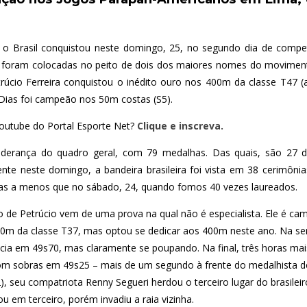
 o Brasil conquistou neste domingo, 25, no segundo dia de compe
 foram colocadas no peito de dois dos maiores nomes do moviment
trúcio Ferreira conquistou o inédito ouro nos 400m da classe T47 
 Dias foi campeão nos 50m costas (S5).
outube do Portal Esporte Net?
Clique e inscreva.
 liderança do quadro geral, com 79 medalhas. Das quais, são 27 d
nte neste domingo, a bandeira brasileira foi vista em 38 cerimôni
as a menos que no sábado, 24, quando fomos 40 vezes laureados.
o de Petrúcio vem de uma prova na qual não é especialista. Ele é c
0m da classe T37, mas optou se dedicar aos 400m neste ano. Na sem
cia em 49s70, mas claramente se poupando. Na final, três horas mais 
m sobras em 49s25 – mais de um segundo à frente do medalhista de
, seu compatriota Renny Segueri herdou o terceiro lugar do brasile
ou em terceiro, porém invadiu a raia vizinha.