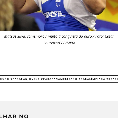
Mateus Silva, comemorou muito a conquista do ouro./ Foto: Cezar
Loureiro/CPB/MPIX
#OURO #PARAPANJOVENS #PARAPANAMERICANO #PARALÍMPIADA #BRAS
LHAR NO