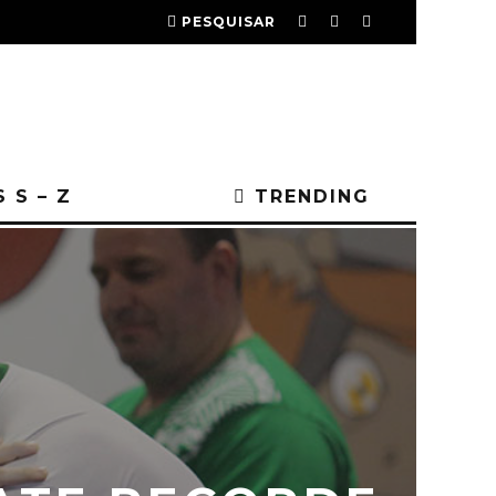
PESQUISAR
 S – Z
TRENDING