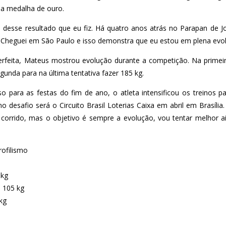
m a medalha de ouro.
 desse resultado que eu fiz. Há quatro anos atrás no Parapan de 
 Cheguei em São Paulo e isso demonstra que eu estou em plena evolu
feita, Mateus mostrou evolução durante a competição. Na primeira
egunda para na última tentativa fazer 185 kg.
ara as festas do fim de ano, o atleta intensificou os treinos pa
mo desafio será o Circuito Brasil Loterias Caixa em abril em Brasília
corrido, mas o objetivo é sempre a evolução, vou tentar melhor a
rofilismo
 kg
) 105 kg
kg