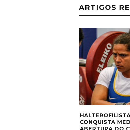
ARTIGOS R
EBE SEGUNDA FASE DO
SELEÇÃO DE N
IO DOS CENTROS DE
PARA A DISPUT
 DE HALTEROFILISMO
MODALIDADE