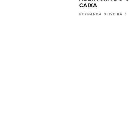
IRA
MAIO 12, 2017
FERNANDA OLIVEIRA