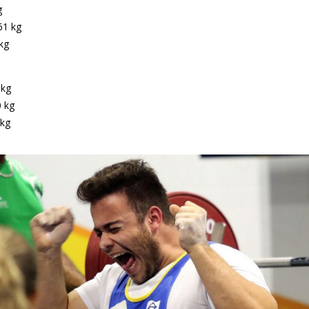
g
61 kg
kg
 kg
 kg
 kg