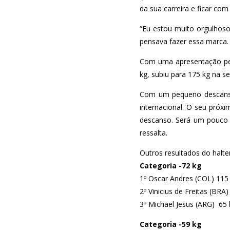
da sua carreira e ficar co
“Eu estou muito orgulhoso
pensava fazer essa marca.
Com uma apresentação per
kg, subiu para 175 kg na s
Com um pequeno descanso p
internacional. O seu próxi
descanso. Será um pouco 
ressalta.
Outros resultados do halte
Categoria -72 kg
1º Oscar Andres (COL) 115
2º Vinicius de Freitas (BRA
3º Michael Jesus (ARG) 65 
Categoria -59 kg