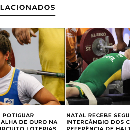
ELACIONADOS
ATAÇÃO EMBARCA
CT PARALÍMPICO BR
A DO MUNDIAL DA
RECEBERÁ DUAS CO
PRÓXIMA SEMANA