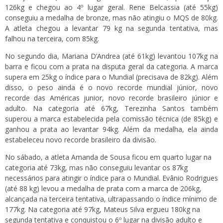
126kg e chegou ao 4º lugar geral. Rene Belcassia (até 55kg)
conseguiu a medalha de bronze, mas não atingiu o MQS de 80kg.
A atleta chegou a levantar 79 kg na segunda tentativa, mas
falhou na terceira, com 85kg.
No segundo dia, Mariana D’Andrea (até 61kg) levantou 107kg na
barra e ficou com a prata na disputa geral da categoria. A marca
supera em 25kg o índice para o Mundial (precisava de 82kg). Além
disso, o peso ainda é o novo recorde mundial júnior, novo
recorde das Américas junior, novo recorde brasileiro júnior e
adulto. Na categoria até 67kg, Terezinha Santos também
superou a marca estabelecida pela comissão técnica (de 85kg) e
ganhou a prata ao levantar 94kg. Além da medalha, ela ainda
estabeleceu novo recorde brasileiro da divisão.
No sábado, a atleta Amanda de Sousa ficou em quarto lugar na
categoria até 73kg, mas não conseguiu levantar os 87kg
necessários para atingir o índice para o Mundial. Evânio Rodrigues
(até 88 kg) levou a medalha de prata com a marca de 206kg,
alcançada na terceira tentativa, ultrapassando o índice mínimo de
177kg. Na categoria até 97kg, Mateus Silva ergueu 180kg na
segunda tentativa e conquistou o 6º lugar na divisão adulto e