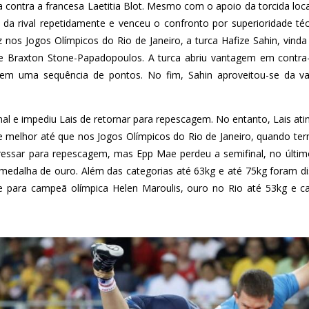
a contra a francesa Laetitia Blot. Mesmo com o apoio da torcida local
da rival repetidamente e venceu o confronto por superioridade té
 nos Jogos Olímpicos do Rio de Janeiro, a turca Hafize Sahin, vind
se Braxton Stone-Papadopoulos. A turca abriu vantagem em contra-
 em uma sequência de pontos. No fim, Sahin aproveitou-se da va
nal e impediu Lais de retornar para repescagem. No entanto, Lais atin
 melhor até que nos Jogos Olímpicos do Rio de Janeiro, quando term
gressar para repescagem, mas Epp Mae perdeu a semifinal, no últi
medalha de ouro. Além das categorias até 63kg e até 75kg foram di
e para campeã olímpica Helen Maroulis, ouro no Rio até 53kg e 