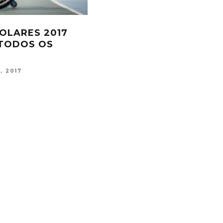
A É A MELHOR
PROMESSAS DA NATAÇÃ
S ABERTAS
PARALÍMPICA VÃO À DI
FERNANDA OLIVEIRA
JAN 30, 201
, 2017