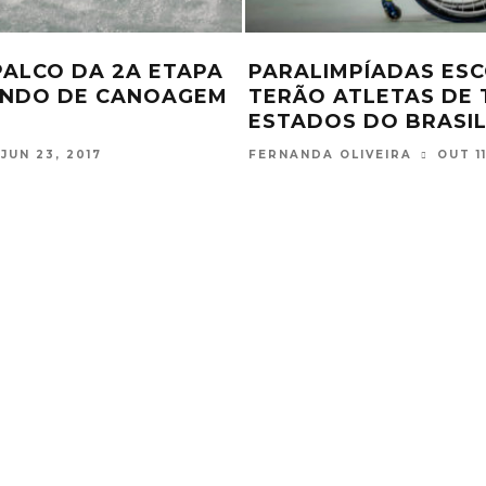
TEVE PROVA DE
ANA MARCELA CUNH
 MARATONA
DO MUNDO EM ÁGUA
 DA CANASTRA
PELA 4ª VEZ
DEZ 4, 2017
FERNANDA OLIVEIRA
DEZ 3