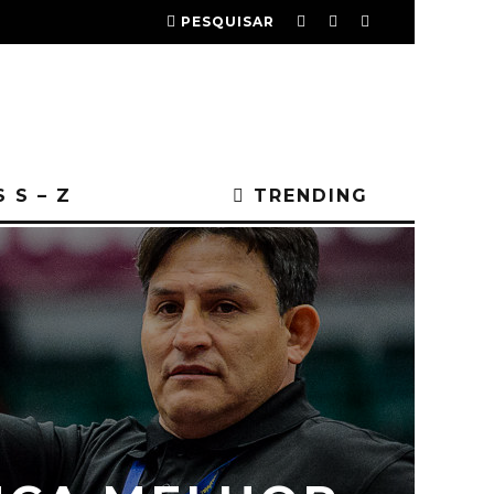
PESQUISAR
 S – Z
TRENDING