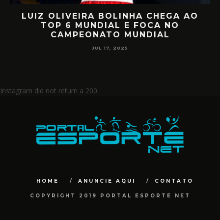
RETORNO EM ALTO NÍVEL: RAFA
D
MIILLER E PATTY DIAZ DE VOLTA AO
CIRCUITO MUNDIAL
JUL 17, 2025
Instagram did not return a 200.
HOME
ANUNCIE AQUI
CONTATO
COPYRIGHT 2019 PORTAL ESPORTE NET