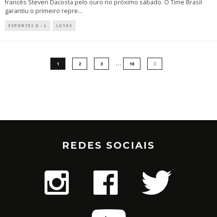
francês Steven Dacosta pelo ouro no próximo sábado. O Time Brasil
garantiu o primeiro repre
...
ESPORTES G - L
LUTAS
…
1
2
3
10
REDES SOCIAIS