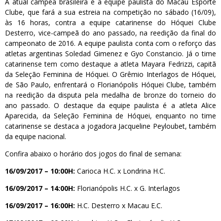
A atual campeã brasileira é a equipe paulista do Macau Esporte
Clube, que fará a sua estreia na competição no sábado (16/09),
às 16 horas, contra a equipe catarinense do Hóquei Clube
Desterro, vice-campeã do ano passado, na reedição da final do
campeonato de 2016. A equipe paulista conta com o reforço das
atletas argentinas Soledad Gimenez e Gyo Constancio. Já o time
catarinense tem como destaque a atleta Mayara Fedrizzi, capitã
da Seleção Feminina de Hóquei. O Grêmio Interlagos de Hóquei,
de São Paulo, enfrentará o Florianópolis Hóquei Clube, também
na reedição da disputa pela medalha de bronze do torneio do
ano passado. O destaque da equipe paulista é a atleta Alice
Aparecida, da Seleção Feminina de Hóquei, enquanto no time
catarinense se destaca a jogadora Jacqueline Peyloubet, também
da equipe nacional.
Confira abaixo o horário dos jogos do final de semana:
16/09/2017 – 10:00H:
Carioca H.C. x Londrina H.C.
16/09/2017 – 14:00H:
Florianópolis H.C. x G. Interlagos
16/09/2017 – 16:00H:
H.C. Desterro x Macau E.C.