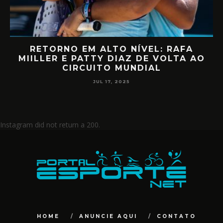
RETORNO EM ALTO NÍVEL: RAFA
D
MIILLER E PATTY DIAZ DE VOLTA AO
CIRCUITO MUNDIAL
JUL 17, 2025
Instagram did not return a 200.
HOME
ANUNCIE AQUI
CONTATO