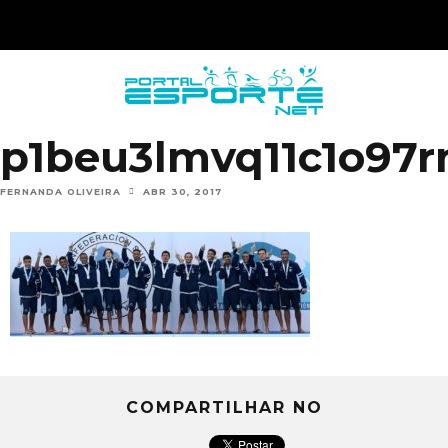
p1beu3lmvq11c1o97r
FERNANDA OLIVEIRA
ABR 30, 2017
COMPARTILHAR NO