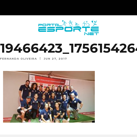
19466423_175615426
FERNANDA OLIVEIRA
JUN 27, 2017