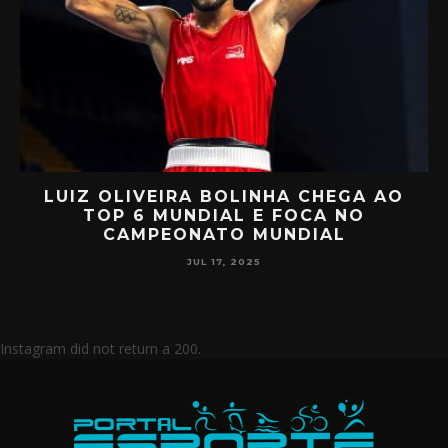
VEIRA BOLINHA CHEGA AO
RETORNO E
6 MUNDIAL E FOCA NO
MIILLER E PA
MPEONATO MUNDIAL
CIRC
JUL 17, 2025
Instagram did not return a 200.