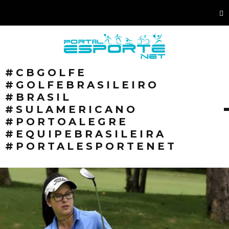
#CBGOLFE
#GOLFEBRASILEIRO
#BRASIL
#SULAMERICANO
#PORTOALEGRE
#EQUIPEBRASILEIRA
#PORTALESPORTENET