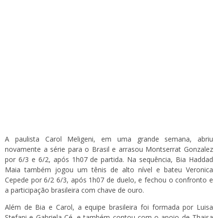
A paulista Carol Meligeni, em uma grande semana, abriu
novamente a série para o Brasil e arrasou Montserrat Gonzalez
por 6/3 e 6/2, após 1h07 de partida. Na sequência, Bia Haddad
Maia também jogou um tênis de alto nível e bateu Veronica
Cepede por 6/2 6/3, após 1h07 de duelo, e fechou o confronto e
a participação brasileira com chave de ouro.
Além de Bia e Carol, a equipe brasileira foi formada por Luisa
Stefani e Gabriela Cé, e também contou com o apoio de Thaisa