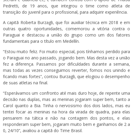
Pedretti, de 19 anos, que integrou o time como atleta de
transição do juvenil para o profissional, para adquirir experiência.
A capitã Roberta Burzagli, que foi auxiliar técnica em 2018 e em
outras quatro oportunidades, comemorou a vitória contra o
Paraguai e destacou a união do grupo como um dos fatores
fundamentais para o título em Medellín.
“Estou muito feliz. Foi muito especial, pois tínhamos perdido para
o Paraguai no ano passado, jogando bem. Mas desta vez a união
fez a diferença. Passamos por dificuldades durante a semana,
mas todas as vezes conseguimos reverter, fomos nos unindo e
ficando mais fortes”, contou Burzagli, que elogiou o desempenho
de suas atletas na final.
“Esperávamos um confronto até mais duro hoje, de repente uma
decisão nas duplas, mas as meninas jogaram super bem, tanto a
Carol quanto a Bia. Tinha o nervosismo dos dois lados, mas eu
tentei focar as meninas na hora da virada de quadra, para elas
pensarem na tática e não na contagem dos pontos, e elas
responderam super bem, jogaram muito bem e ganhamos de 2 a
0, 24/10”, avaliou a capitã do Time Brasil.