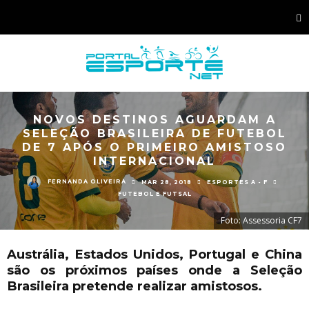
NOVOS DESTINOS AGUARDAM A
SELEÇÃO BRASILEIRA DE FUTEBOL
DE 7 APÓS O PRIMEIRO AMISTOSO
INTERNACIONAL
FERNANDA OLIVEIRA
MAR 28, 2018
ESPORTES A - F
FUTEBOL E FUTSAL
Foto: Assessoria CF7
Austrália, Estados Unidos, Portugal e China
são os próximos países onde a Seleção
Brasileira pretende realizar amistosos.