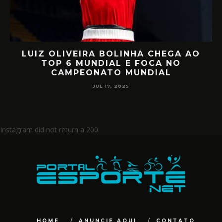
EGA AO
RETORNO EM ALTO NÍVEL: RAF
 NO
MIILLER E PATTY DIAZ DE VOLTA
L
CIRCUITO MUNDIAL
JUL 17, 2025
Instagram did not return a 200.
HOME
ANUNCIE AQUI
CONTATO