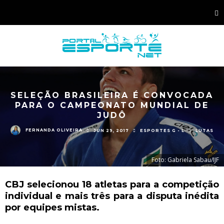
SELEÇÃO BRASILEIRA É CONVOCADA
PARA O CAMPEONATO MUNDIAL DE
JUDÔ
FERNANDA OLIVEIRA
JUN 29, 2017
ESPORTES G - L
LUTAS
Foto: Gabriela Sabau/IJF
CBJ selecionou 18 atletas para a competição
individual e mais três para a disputa inédita
por equipes mistas.