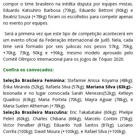
compor o time brasileiro na inédita disputa por equipes mistas.
Eduardo Katsuhiro Barbosa (73kg), Eduardo Bettoni (90kg) e
Beatriz Souza (+78kg) foram os escolhidos para competir apenas
no evento por equipes.
Será a primeira vez que este tipo de competição acontecerá em
um evento oficial da Federação Internacional de Judô. Nela, cada
time será formado por seis judocas nos pesos 57kg, 70kg,
+70kg, 73kg, 90kg e +90kg, mesmo modelo aprovado pelo
Comitê Olímpico Internacional para os Jogos de Tóquio 2020.
Confira os convocados:
Seleção Brasileira Feminina:
Stefannie Arissa Koyama (48kg);
Érika Miranda (52kg); Rafaela Silva (57kg);
Mariana Silva (63kg)
–
lesionada e no lugar convocada Sarah Menezes
(52kg); Ketleyn
Quadros (63kg); Maria Portela (70kg); Mayra Aguiar (78kg), e
Maria Suelen Altheman (+78kg).
Seleção Brasileira Masculina:
Eric Takabatake (60kg); Phelipe
Pelim (60kg); Charles Chibana (66kg); Marcelo Contini (73kg);
Victor Penalber (81kg); Eduardo Yudi Santos (81kg); Luciano
Corrêa (100kg); David Moura (+100kg), e Rafael Silva (+100kg).