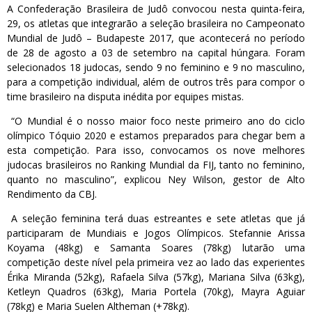
A Confederação Brasileira de Judô convocou nesta quinta-feira,
29, os atletas que integrarão a seleção brasileira no Campeonato
Mundial de Judô – Budapeste 2017, que acontecerá no período
de 28 de agosto a 03 de setembro na capital húngara. Foram
selecionados 18 judocas, sendo 9 no feminino e 9 no masculino,
para a competição individual, além de outros três para compor o
time brasileiro na disputa inédita por equipes mistas.
“O Mundial é o nosso maior foco neste primeiro ano do ciclo
olímpico Tóquio 2020 e estamos preparados para chegar bem a
esta competição. Para isso, convocamos os nove melhores
judocas brasileiros no Ranking Mundial da FIJ, tanto no feminino,
quanto no masculino”, explicou Ney Wilson, gestor de Alto
Rendimento da CBJ.
A seleção feminina terá duas estreantes e sete atletas que já
participaram de Mundiais e Jogos Olímpicos. Stefannie Arissa
Koyama (48kg) e Samanta Soares (78kg) lutarão uma
competição deste nível pela primeira vez ao lado das experientes
Érika Miranda (52kg), Rafaela Silva (57kg), Mariana Silva (63kg),
Ketleyn Quadros (63kg), Maria Portela (70kg), Mayra Aguiar
(78kg) e Maria Suelen Altheman (+78kg).