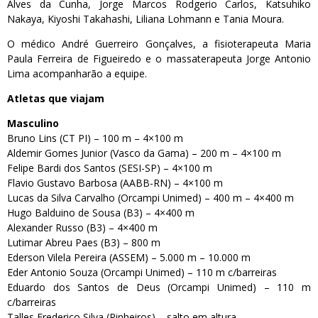
Alves da Cunha, Jorge Marcos Rodgerio Carlos, Katsuhiko
Nakaya, Kiyoshi Takahashi, Liliana Lohmann e Tania Moura.
O médico André Guerreiro Gonçalves, a fisioterapeuta Maria
Paula Ferreira de Figueiredo e o massaterapeuta Jorge Antonio
Lima acompanharão a equipe.
Atletas que viajam
Masculino
Bruno Lins (CT PI) – 100 m – 4×100 m
Aldemir Gomes Junior (Vasco da Gama) – 200 m – 4×100 m
Felipe Bardi dos Santos (SESI-SP) – 4×100 m
Flavio Gustavo Barbosa (AABB-RN) – 4×100 m
Lucas da Silva Carvalho (Orcampi Unimed) – 400 m – 4×400 m
Hugo Balduino de Sousa (B3) – 4×400 m
Alexander Russo (B3) – 4×400 m
Lutimar Abreu Paes (B3) – 800 m
Ederson Vilela Pereira (ASSEM) – 5.000 m – 10.000 m
Eder Antonio Souza (Orcampi Unimed) – 110 m c/barreiras
Eduardo dos Santos de Deus (Orcampi Unimed) – 110 m
c/barreiras
Talles Frederico Silva (Pinheiros) – salto em altura