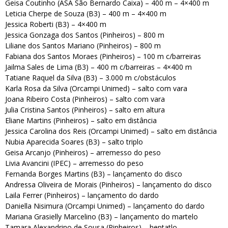
Geisa Coutinho (ASA São Bernardo Caixa) – 400 m – 4×400 m
Leticia Cherpe de Souza (B3) – 400 m – 4×400 m
Jessica Roberti (B3) – 4×400 m
Jessica Gonzaga dos Santos (Pinheiros) – 800 m
Liliane dos Santos Mariano (Pinheiros) – 800 m
Fabiana dos Santos Moraes (Pinheiros) – 100 m c/barreiras
Jailma Sales de Lima (B3) – 400 m c/barreiras – 4×400 m
Tatiane Raquel da Silva (B3) – 3.000 m c/obstáculos
Karla Rosa da Silva (Orcampi Unimed) – salto com vara
Joana Ribeiro Costa (Pinheiros) – salto com vara
Julia Cristina Santos (Pinheiros) – salto em altura
Eliane Martins (Pinheiros) – salto em distância
Jessica Carolina dos Reis (Orcampi Unimed) – salto em distância
Nubia Aparecida Soares (B3) – salto triplo
Geisa Arcanjo (Pinheiros) – arremesso do peso
Livia Avancini (IPEC) – arremesso do peso
Fernanda Borges Martins (B3) – lançamento do disco
Andressa Oliveira de Morais (Pinheiros) – lançamento do disco
Laila Ferrer (Pinheiros) – lançamento do dardo
Daniella Nisimura (Orcampi Unimed) – lançamento do dardo
Mariana Grasielly Marcelino (B3) – lançamento do martelo
Tamara Alexandrino de Sousa (Pinheiros) – heptatlo