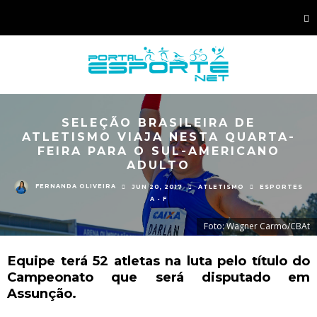
SELEÇÃO BRASILEIRA DE
ATLETISMO VIAJA NESTA QUARTA-
FEIRA PARA O SUL-AMERICANO
ADULTO
FERNANDA OLIVEIRA
JUN 20, 2017
ATLETISMO
ESPORTES
A - F
Foto: Wagner Carmo/CBAt
Equipe terá 52 atletas na luta pelo título do
Campeonato que será disputado em
Assunção.