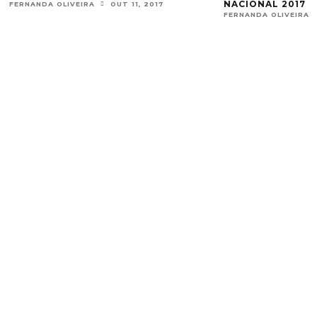
NACIONAL 2017
RA
OUT 11, 2017
FERNANDA OLIVEIRA
DEZ 9, 2017