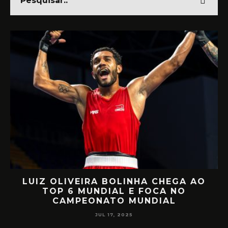
IRA BOLINHA CHEGA AO
RETORNO EM A
MUNDIAL E FOCA NO
MIILLER E PATT
EONATO MUNDIAL
CIRCUI
JUL 17, 2025
JUL