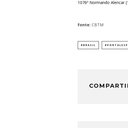
1076º Normando Alencar (1.
Fonte:
CBTM
#BRASIL
#PORTALES
COMPARTI