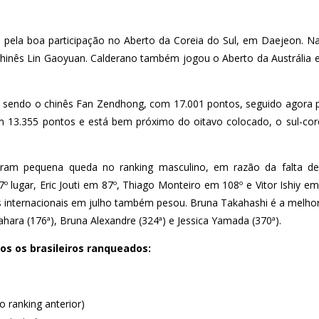
do pela boa participação no Aberto da Coreia do Sul, em Daejeon. Na
 chinês Lin Gaoyuan. Calderano também jogou o Aberto da Austrália 
ua sendo o chinês Fan Zendhong, com 17.001 pontos, seguido agora 
m 13.355 pontos e está bem próximo do oitavo colocado, o sul-co
veram pequena queda no ranking masculino, em razão da falta d
 lugar, Eric Jouti em 87º, Thiago Monteiro em 108º e Vitor Ishiy em
os internacionais em julho também pesou. Bruna Takahashi é a melhor b
ahara (176ª), Bruna Alexandre (324ª) e Jessica Yamada (370ª).
os os brasileiros ranqueados:
o ranking anterior)