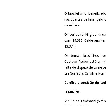
O brasileiro foi beneficia
nas quartas de final, pelo
na estreia.
O líder do ranking contin
com 15.385. Calderano te
13.374.
Os demais brasileiros ti
Gustavo Tsuboi está em 47º
falta de disputa de tornei
Lin Gui (96ª), Caroline Kum
Confira a posição de tod
FEMININO
71ª Bruna Takahashi (67ª n