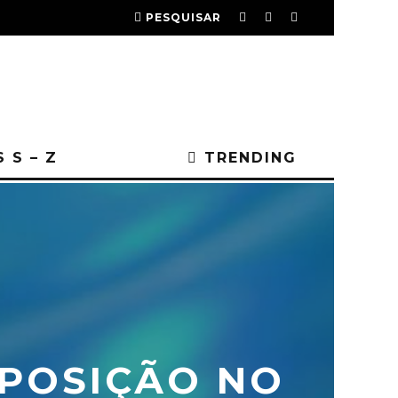
PESQUISAR
 S – Z
TRENDING
 POSIÇÃO NO