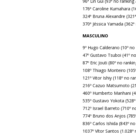
96ª Lin Gui (93ª no ranking 
176ª Caroline Kumahara (16
324ª Bruna Alexandre (321ª
370ª Jéssica Yamada (362ª 
MASCULINO
9º Hugo Calderano (10º no 
47º Gustavo Tsuboi (41º no
87º Eric Jouti (80º no rankin
108º Thiago Monteiro (105º
121º Vitor Ishiy (118º no ra
216º Cazuo Matsumoto (210
460º Humberto Manhani (45
535º Gustavo Yokota (528º 
712º Israel Barreto (710º n
774º Bruno dos Anjos (785º
836º Carlos Ishida (843º no
1037º Vítor Santos (1.028º 