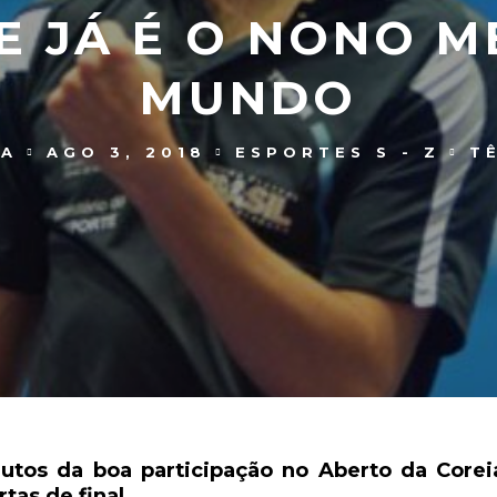
E JÁ É O NONO 
MUNDO
RA
AGO 3, 2018
ESPORTES S - Z
T
frutos da boa participação no Aberto da Corei
tas de final.