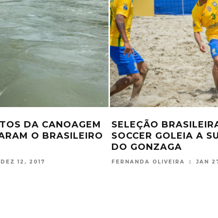
 E BRUNO SOARES
BRASIL SOBE UMA 
OPA DAVIS E
RANKING MASCULINO
CEDORES
FERNANDA OLIVEIRA
DEZ 5
JAN 30, 2019