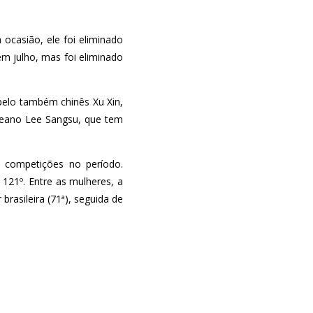
 ocasião, ele foi eliminado
em julho, mas foi eliminado
pelo também chinês Xu Xin,
reano Lee Sangsu, que tem
e competições no período.
 121º. Entre as mulheres, a
rasileira (71ª), seguida de