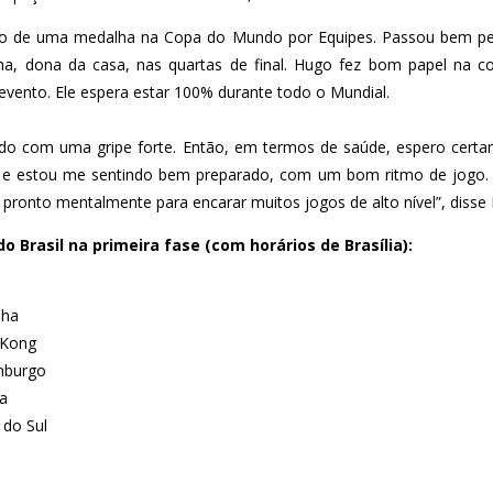
rto de uma medalha na Copa do Mundo por Equipes. Passou bem pela
ha, dona da casa, nas quartas de final. Hugo fez bom papel na 
o evento. Ele espera estar 100% durante todo o Mundial.
do com uma gripe forte. Então, em termos de saúde, espero certa
ga e estou me sentindo bem preparado, com um bom ritmo de jogo. 
pronto mentalmente para encarar muitos jogos de alto nível”, disse
o Brasil na primeira fase (com horários de Brasília):
nha
 Kong
emburgo
ia
 do Sul