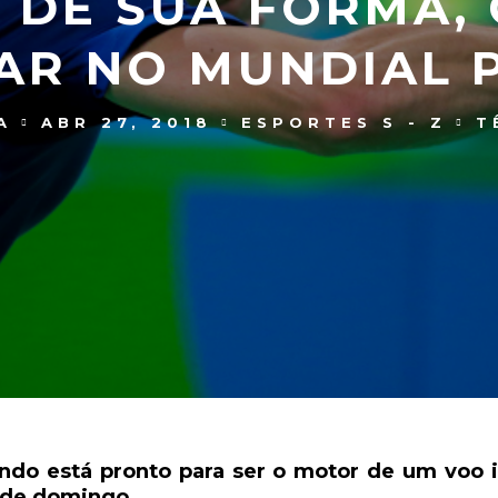
 DE SUA FORMA,
AR NO MUNDIAL 
A
ABR 27, 2018
ESPORTES S - Z
T
do está pronto para ser o motor de um voo i
ir de domingo.