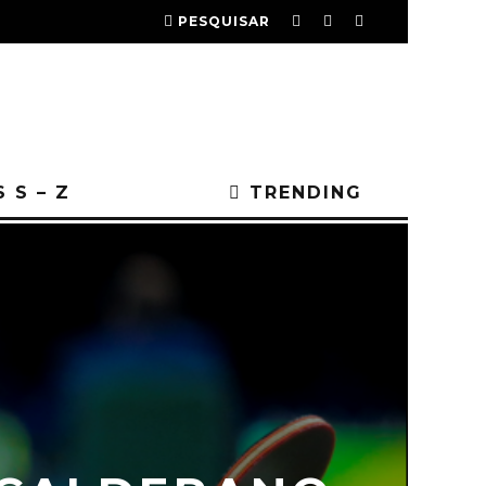
PESQUISAR
 S – Z
TRENDING