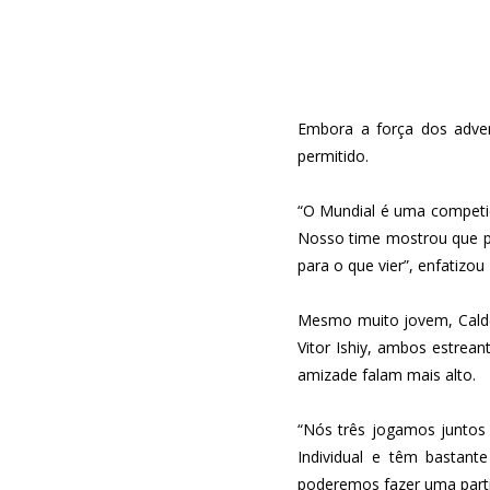
Embora a força dos adver
permitido.
“O Mundial é uma competiçã
Nosso time mostrou que p
para o que vier”, enfatizou
Mesmo muito jovem, Calder
Vitor Ishiy, ambos estrea
amizade falam mais alto.
“Nós três jogamos juntos 
Individual e têm bastant
poderemos fazer uma parti