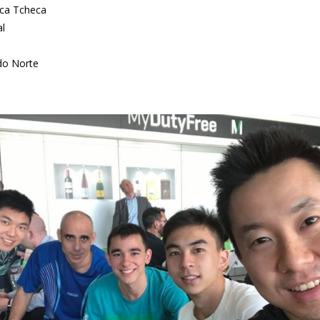
ica Tcheca
al
 do Norte