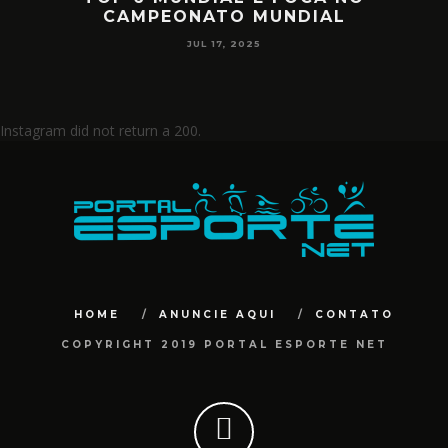
MPEONATO MUNDIAL
CIRC
JUL 17, 2025
Instagram did not return a 200.
HOME
ANUNCIE AQUI
CONTATO
COPYRIGHT 2019 PORTAL ESPORTE NET