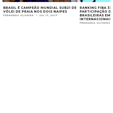
AMPEÃO MUNDIAL SUB21 DE
RANKING FIBA 3X3 DETERMINA
RAIA NOS DOIS NAIPES
PARTICIPAÇÃO DAS SELEÇÕES
BRASILEIRAS EM CAMPEONATO
VEIRA
JUL 17, 2017
INTERNACIONAIS
FERNANDA OLIVEIRA
FEV 7, 2018