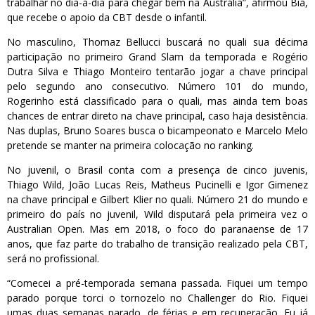
trabalhar no dia-a-dia para chegar bem na Austrália”, afirmou Bia,
que recebe o apoio da CBT desde o infantil.
No masculino, Thomaz Bellucci buscará no quali sua décima
participação no primeiro Grand Slam da temporada e Rogério
Dutra Silva e Thiago Monteiro tentarão jogar a chave principal
pelo segundo ano consecutivo. Número 101 do mundo,
Rogerinho está classificado para o quali, mas ainda tem boas
chances de entrar direto na chave principal, caso haja desistência.
Nas duplas, Bruno Soares busca o bicampeonato e Marcelo Melo
pretende se manter na primeira colocação no ranking.
No juvenil, o Brasil conta com a presença de cinco juvenis,
Thiago Wild, João Lucas Reis, Matheus Pucinelli e Igor Gimenez
na chave principal e Gilbert Klier no quali. Número 21 do mundo e
primeiro do país no juvenil, Wild disputará pela primeira vez o
Australian Open. Mas em 2018, o foco do paranaense de 17
anos, que faz parte do trabalho de transição realizado pela CBT,
será no profissional.
“Comecei a pré-temporada semana passada. Fiquei um tempo
parado porque torci o tornozelo no Challenger do Rio. Fiquei
umas duas semanas parado, de férias e em recuperação. Eu já