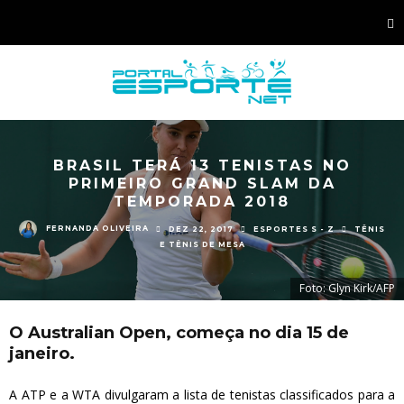
BRASIL TERÁ 13 TENISTAS NO
PRIMEIRO GRAND SLAM DA
TEMPORADA 2018
FERNANDA OLIVEIRA
DEZ 22, 2017
ESPORTES S - Z
TÊNIS
E TÊNIS DE MESA
Foto: Glyn Kirk/AFP
O Australian Open, começa no dia 15 de
janeiro.
A ATP e a WTA divulgaram a lista de tenistas classificados para a