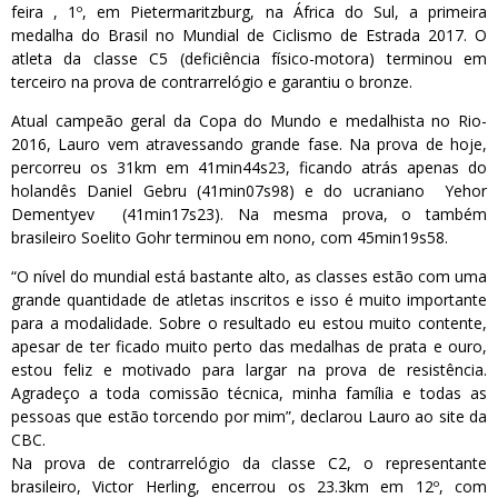
feira , 1º, em Pietermaritzburg, na África do Sul, a primeira
medalha do Brasil no Mundial de Ciclismo de Estrada 2017. O
atleta da classe C5 (deficiência físico-motora) terminou em
terceiro na prova de contrarrelógio e garantiu o bronze.
Atual campeão geral da Copa do Mundo e medalhista no Rio-
2016, Lauro vem atravessando grande fase. Na prova de hoje,
percorreu os 31km em 41min44s23, ficando atrás apenas do
holandês Daniel Gebru (41min07s98) e do ucraniano Yehor
Dementyev (41min17s23). Na mesma prova, o também
brasileiro Soelito Gohr terminou em nono, com 45min19s58.
“O nível do mundial está bastante alto, as classes estão com uma
grande quantidade de atletas inscritos e isso é muito importante
para a modalidade. Sobre o resultado eu estou muito contente,
apesar de ter ficado muito perto das medalhas de prata e ouro,
estou feliz e motivado para largar na prova de resistência.
Agradeço a toda comissão técnica, minha família e todas as
pessoas que estão torcendo por mim”, declarou Lauro ao site da
CBC.
Na prova de contrarrelógio da classe C2, o representante
brasileiro, Victor Herling, encerrou os 23.3km em 12º, com