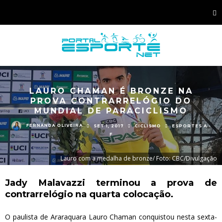
LAURO CHAMAN É BRONZE NA
PROVA CONTRARRELÓGIO DO
MUNDIAL DE PARACICLISMO
FERNANDA OLIVEIRA
SET 1, 2017
CICLISMO
ESPORTES A -
F
Lauro com a medalha de bronze/ Foto: CBC/Divulgação
Jady Malavazzi
terminou a prova de
contrarrelógio na quarta colocação.
O paulista de Araraquara Lauro Chaman conquistou nesta sexta-