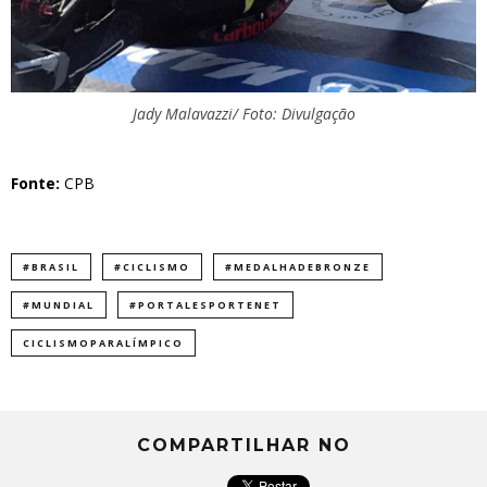
Jady Malavazzi/ Foto: Divulgação
Fonte:
CPB
#BRASIL
#CICLISMO
#MEDALHADEBRONZE
#MUNDIAL
#PORTALESPORTENET
CICLISMOPARALÍMPICO
COMPARTILHAR NO