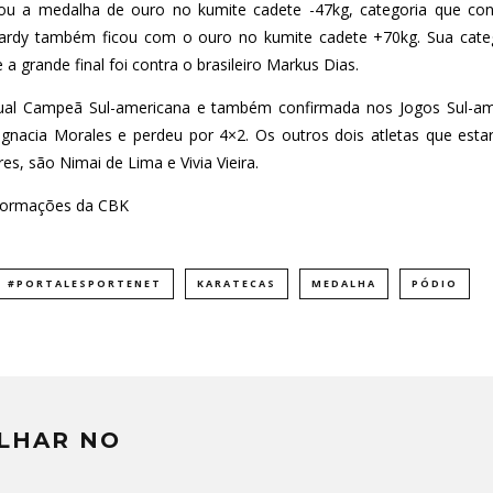
tou a medalha de ouro no kumite cadete -47kg, categoria que co
Hardy também ficou com o ouro no kumite cadete +70kg. Sua categ
 a grande final foi contra o brasileiro Markus Dias.
atual Campeã Sul-americana e também confirmada nos Jogos Sul-ame
 Ignacia Morales e perdeu por 4×2. Os outros dois atletas que es
, são Nimai de Lima e Vivia Vieira.
nformações da CBK
#PORTALESPORTENET
KARATECAS
MEDALHA
PÓDIO
LHAR NO