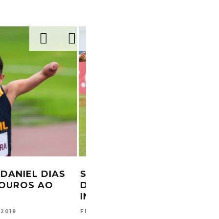
E DANIEL DIAS
SELEÇÃO FEMININA DE R
S OUROS AO
DISPUTAR OS JOGOS
INTERACADEMIAS
6, 2019
FERNANDA OLIVEIRA
SET 20, 201