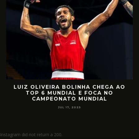
A AO
RETORNO EM ALTO NÍVEL: RAFA
O
MIILLER E PATTY DIAZ DE VOLTA 
CIRCUITO MUNDIAL
JUL 17, 2025
Instagram did not return a 200.