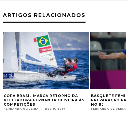
ARTIGOS RELACIONADOS
A
BASQUETE FEMININO ENCERRA A
SELEÇÃO DE
A ÀS
PREPARAÇÃO PARA A COPA AMÉRICA
RÍTMICA GA
NO RJ
EM JANEIRO
FERNANDA OLIVEIRA
SET 15, 2019
FERNANDA OLIV