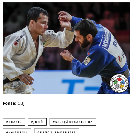
Fonte:
CBJ
#BRASIL
#JUDÔ
#SELEÇÃOBRASILEIRA
#VAIBRASIL
GRANDSLAMDEPARIS