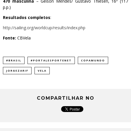
470 masculina
– Geison Mendes/ Gustavo Thiesen, 16º (117
p.p.)
Resultados completos
:
http://sailing.org/worldcup/results/index.php
Fonte:
CBVela
#BRASIL
#PORTALESPORTENET
COPAMUNDO
JORGEZARIF
VELA
COMPARTILHAR NO