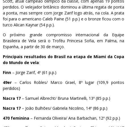
Scott, atual campeão olímpico da classe, com apenas 19 pontos
perdidos. O velejador britânico dominou a última regata de ponta
a ponta, mas sempre com Jorge Zarif logo atrás, na cola. A prata
foi para o americano Caleb Paine (51 p.p.) e o bronze ficou com o
turco Alican Kaynar (54 p.p.).
O próximo grande compromisso internacional da Equipe
Brasileira de Vela será o Troféu Princesa Sofia, em Palma, na
Espanha, a partir de 30 de março.
Principais resultados do Brasil na etapa de Miami da Copa
do Mundo de vela
:
Finn
– Jorge Zarif, 4º (61 p.p.)
49er
– Carlos Robles/ Marco Grael, 8º lugar (109,9 pontos
perdidos)
Nacra 17
– Samuel Albrecht/ Bruna Martinelli, 13º (85 p.p.)
Nacra 17
– João Bulhões/ Gabriela Nicolino, 14º (86 p.p.)
470 feminina
– Fernanda Oliveira/ Ana Barbachan, 12º (92 p.p.)