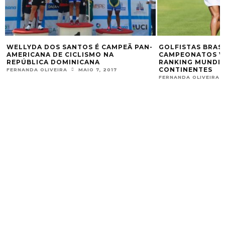
LLYDA DOS SANTOS É CAMPEÃ PAN-
GOLFISTAS BRASILEI
ERICANA DE CICLISMO NA
CAMPEONATOS VÁLID
PÚBLICA DOMINICANA
RANKING MUNDIAL E
CONTINENTES
RNANDA OLIVEIRA
MAIO 7, 2017
FERNANDA OLIVEIRA
ABR