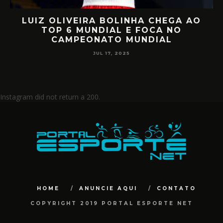
UIZ OLIVEIRA BOLINHA CHEGA AO
RET
TOP 6 MUNDIAL E FOCA NO
MIILL
CAMPEONATO MUNDIAL
JUL 17, 2025
Instagram did not return a 200.
HOME
ANUNCIE AQUI
CONTATO
COPYRIGHT 2019 PORTAL ESPORTE NET