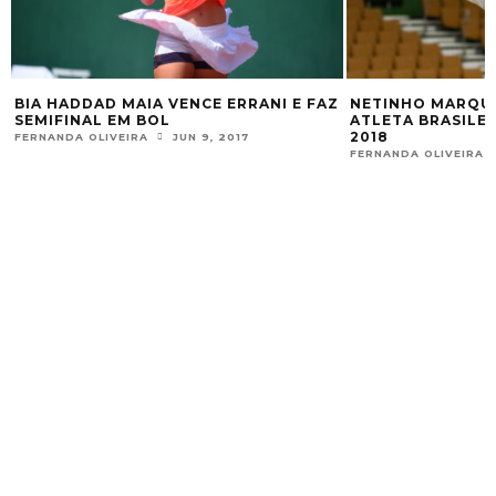
A HADDAD MAIA VENCE ERRANI E FAZ
NETINHO MARQUES É 
MIFINAL EM BOL
ATLETA BRASILEIRO
2018
RNANDA OLIVEIRA
JUN 9, 2017
FERNANDA OLIVEIRA
NOV