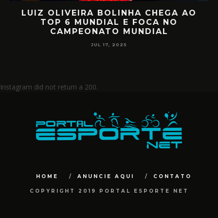
UIZ OLIVEIRA BOLINHA CHEGA AO
RET
TOP 6 MUNDIAL E FOCA NO
MIILL
CAMPEONATO MUNDIAL
JUL 17, 2025
Instagram did not return a 200.
HOME
ANUNCIE AQUI
CONTATO
COPYRIGHT 2019 PORTAL ESPORTE NET