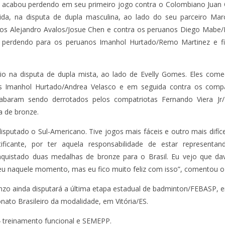
zo acabou perdendo em seu primeiro jogo contra o Colombiano Juan
ida, na disputa de dupla masculina, ao lado do seu parceiro Mar
aios Alejandro Avalos/Josue Chen e contra os peruanos Diego Mab
m perdendo para os peruanos Imanhol Hurtado/Remo Martinez e 
io na disputa de dupla mista, ao lado de Evelly Gomes. Eles co
os Imanhol Hurtado/Andrea Velasco e em seguida contra os compat
cabaram sendo derrotados pelos compatriotas Fernando Viera Jr
 de bronze.
 disputado o Sul-Americano. Tive jogos mais fáceis e outro mais difíc
ificante, por ter aquela responsabilidade de estar representan
onquistado duas medalhas de bronze para o Brasil. Eu vejo que d
eu naquele momento, mas eu fico muito feliz com isso”, comentou o b
Enzo ainda disputará a última etapa estadual de badminton/FEBASP,
to Brasileiro da modalidade, em Vitória/ES.
4 treinamento funcional e SEMEPP.