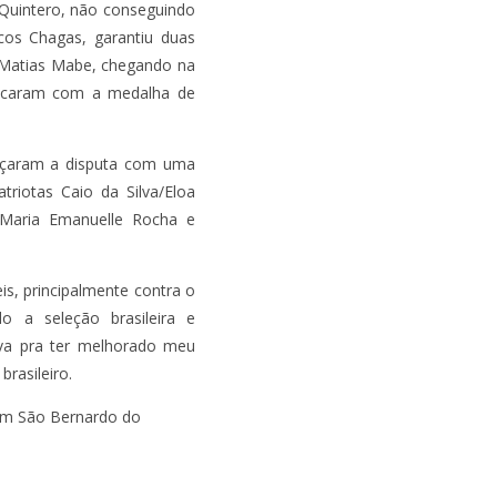
 Quintero, não conseguindo
cos Chagas, garantiu duas
e/Matias Mabe, chegando na
ficaram com a medalha de
meçaram a disputa com uma
riotas Caio da Silva/Eloa
/Maria Emanuelle Rocha e
eis, principalmente contra o
do a seleção brasileira e
ava pra ter melhorado meu
rasileiro.
 em São Bernardo do