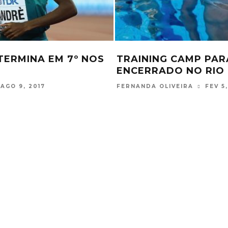
UPIS VENCEM NA EUROPA PELA
EQUI
RIMEIRA VEZ NA HISTÓRIA
PARA
ERNANDA OLIVEIRA
NOV 20, 2017
FERNAN