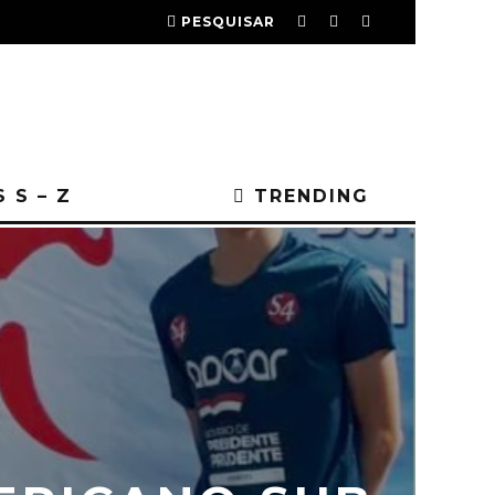
PESQUISAR
 S – Z
TRENDING