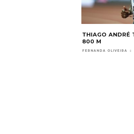
S
TRAINING CAMP PARA VELOCISTAS É
T
ENCERRADO NO RIO DE JANEIRO
P
FERNANDA OLIVEIRA
FEV 5, 2019
F