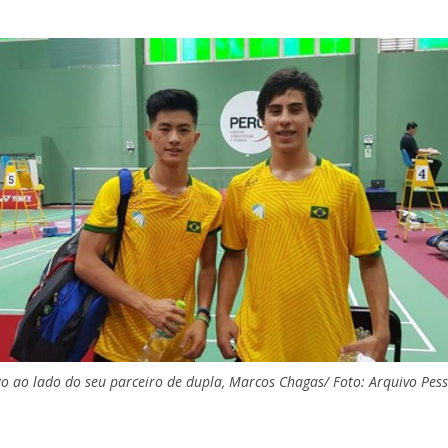
o ao lado do seu parceiro de dupla, Marcos Chagas/ Foto: Arquivo Pes