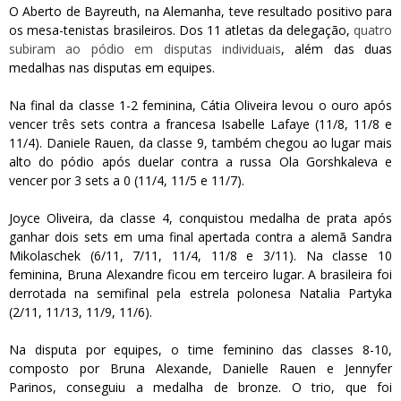
O Aberto de Bayreuth, na Alemanha, teve resultado positivo para
os mesa-tenistas brasileiros. Dos 11 atletas da delegação,
quatro
subiram ao pódio em disputas individuais
, além das duas
medalhas nas disputas em equipes.
Na final da classe 1-2 feminina, Cátia Oliveira levou o ouro após
vencer três sets contra a francesa Isabelle Lafaye (11/8, 11/8 e
11/4). Daniele Rauen, da classe 9, também chegou ao lugar mais
alto do pódio após duelar contra a russa Ola Gorshkaleva e
vencer por 3 sets a 0 (11/4, 11/5 e 11/7).
Joyce Oliveira, da classe 4, conquistou medalha de prata após
ganhar dois sets em uma final apertada contra a alemã Sandra
Mikolaschek (6/11, 7/11, 11/4, 11/8 e 3/11). Na classe 10
feminina, Bruna Alexandre ficou em terceiro lugar. A brasileira foi
derrotada na semifinal pela estrela polonesa Natalia Partyka
(2/11, 11/13, 11/9, 11/6).
Na disputa por equipes, o time feminino das classes 8-10,
composto por Bruna Alexande, Danielle Rauen e Jennyfer
Parinos, conseguiu a medalha de bronze. O trio, que foi