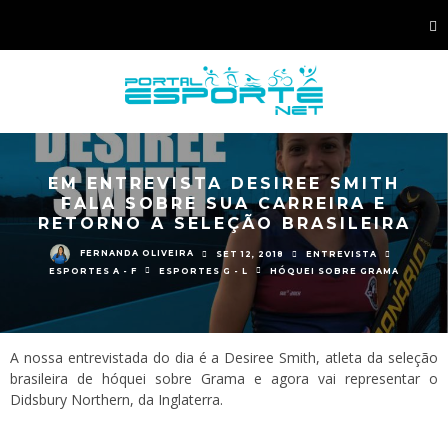
EM ENTREVISTA DESIREE SMITH
FALA SOBRE SUA CARREIRA E
RETORNO A SELEÇÃO BRASILEIRA
FERNANDA OLIVEIRA
SET 12, 2018
ENTREVISTA
ESPORTES A - F
ESPORTES G - L
HÓQUEI SOBRE GRAMA
A nossa entrevistada do dia é a Desiree Smith, atleta da seleção
brasileira de hóquei sobre Grama e agora vai representar o
Didsbury Northern, da Inglaterra.