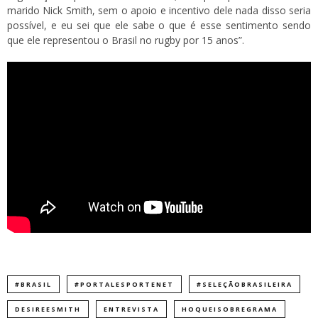
marido Nick Smith, sem o apoio e incentivo dele nada disso seria
possível, e eu sei que ele sabe o que é esse sentimento sendo
que ele representou o Brasil no rugby por 15 anos”.
#BRASIL
#PORTALESPORTENET
#SELEÇÃOBRASILEIRA
DESIREESMITH
ENTREVISTA
HOQUEISOBREGRAMA