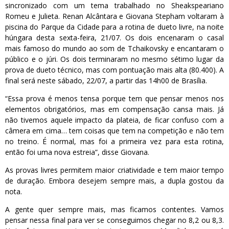
sincronizado com um tema trabalhado no Sheakspeariano
Romeu e Julieta. Renan Alcântara e Giovana Stepham voltaram à
piscina do Parque da Cidade para a rotina de dueto livre, na noite
húngara desta sexta-feira, 21/07. Os dois encenaram o casal
mais famoso do mundo ao som de Tchaikovsky e encantaram o
público e o júri. Os dois terminaram no mesmo sétimo lugar da
prova de dueto técnico, mas com pontuação mais alta (80.400). A
final será neste sábado, 22/07, a partir das 14h00 de Brasília.
“Essa prova é menos tensa porque tem que pensar menos nos
elementos obrigatórios, mas em compensação cansa mais. Já
não tivemos aquele impacto da plateia, de ficar confuso com a
câmera em cima… tem coisas que tem na competição e não tem
no treino. É normal, mas foi a primeira vez para esta rotina,
então foi uma nova estreia”, disse Giovana.
As provas livres permitem maior criatividade e tem maior tempo
de duração. Embora desejem sempre mais, a dupla gostou da
nota.
A gente quer sempre mais, mas ficamos contentes. Vamos
pensar nessa final para ver se conseguimos chegar no 8,2 ou 8,3.