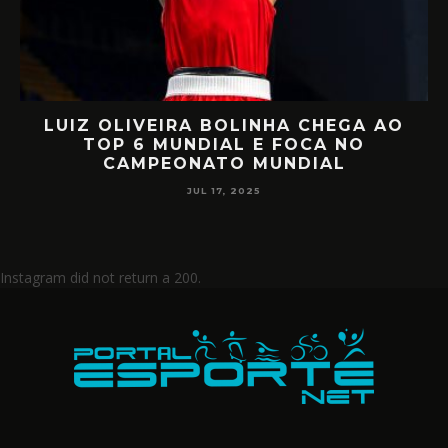
O
RETORNO EM ALTO NÍVEL: RAFA
MIILLER E PATTY DIAZ DE VOLTA AO
CIRCUITO MUNDIAL
JUL 17, 2025
Instagram did not return a 200.