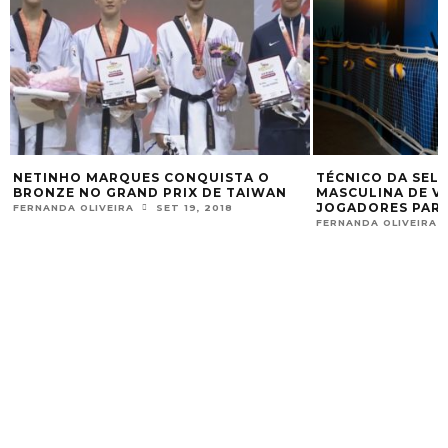
TÉCNICO DA SELEÇÃO BRASILEIRA
SELEÇÃO BRASIL
MASCULINA DE VÔLEI CONVIDA 12
HÓQUEI É CONVO
JOGADORES PARA TREINAMENTOS
PAN-AMERICANA 
FERNANDA OLIVEIRA
ABR 14, 2017
FERNANDA OLIVEIRA