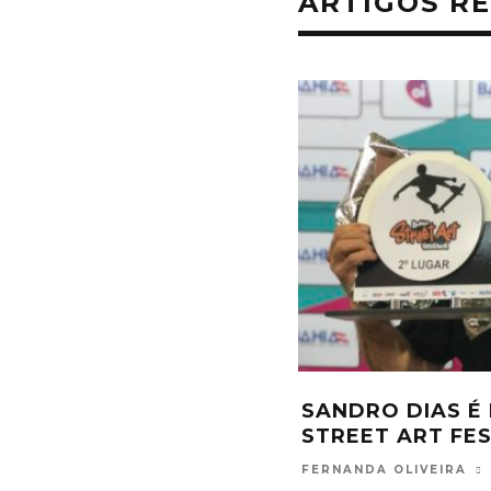
ARTIGOS R
 DE ALEXANDRA
JOGOS UNIVERSI
O PARA A SELEÇÃO
FOI SUCESSO E
DEFINIDOS