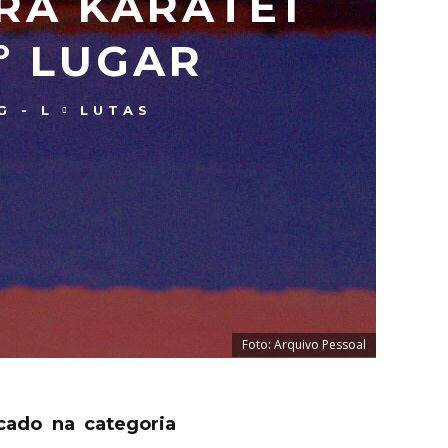
RA KARATÊ1
7º LUGAR
G - L
LUTAS
Foto: Arquivo Pessoal
cado na categoria