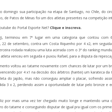
mo domingo sua participação na etapa de Santiago, no Chile, do circ
, de Patos de Minas foi um dos atletas presentes na competição int
outube do Portal Esporte Net?
Clique e inscreva.
g), terminou em 7º lugar em uma categoria que contou com 65
, 22 de setembro, contra um Costa Riquenho por 4 x2, em seguida
erceira rodada realizou uma luta acirrada com o 3º do ranking mundi
 atleta venceu em seguida e puxou Rafael, para a disputa da repesc
ento voltou ao tatame novamente com chances de lutar por um bro
vencendo por 4 x1 na decisão dos árbitros (hantei) um karateca da 
leta do Japão, mas não conseguiu ampliar o placar, sofrendo as
dida 3 x 2, perdendo assim a oportunidade de lutar pelo bronze e e
eliz por mais uma vez ter chegado muito longe e mantendo uma c
 do tatame e conseguindo disputar de igual pra igual com os primei