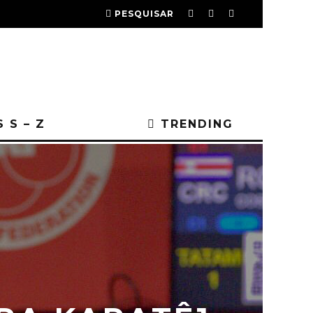
PESQUISAR
 S – Z
TRENDING