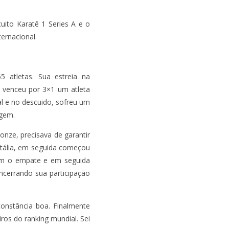
uito Karatê 1 Series A e o
ernacional.
 atletas. Sua estreia na
 venceu por 3×1 um atleta
al e no descuido, sofreu um
agem.
nze, precisava de garantir
Itália, em seguida começou
sim o empate e em seguida
ncerrando sua participação
onstância boa. Finalmente
ros do ranking mundial. Sei