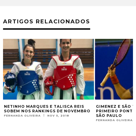
ARTIGOS RELACIONADOS
TINHO MARQUES E TALISCA REIS
GIMENEZ E SÃO THIA
BEM NOS RANKINGS DE NOVEMBRO
PRIMEIRO PONTO NA 
SÃO PAULO
RNANDA OLIVEIRA
NOV 5, 2018
FERNANDA OLIVEIRA
NOV