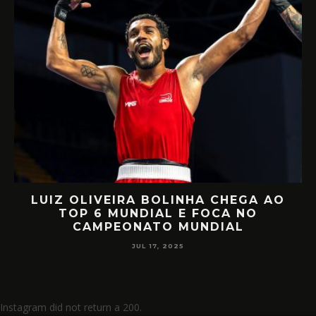
UIZ OLIVEIRA BOLINHA CHEGA AO
RET
TOP 6 MUNDIAL E FOCA NO
MIILL
CAMPEONATO MUNDIAL
JUL 17, 2025
Instagram did not return a 200.