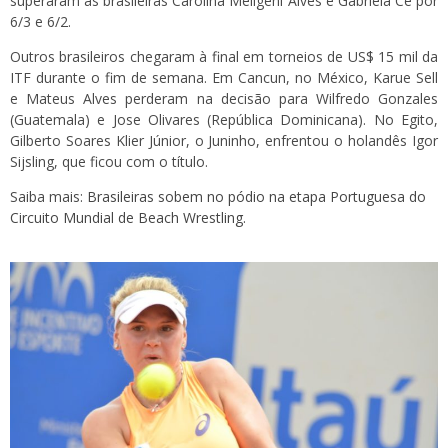
superaram as brasileiras Carolina Meligeni Alves e Gabriela Ce por
6/3 e 6/2.
Outros brasileiros chegaram à final em torneios de US$ 15 mil da
ITF durante o fim de semana. Em Cancun, no México, Karue Sell
e Mateus Alves perderam na decisão para Wilfredo Gonzales
(Guatemala) e Jose Olivares (República Dominicana). No Egito,
Gilberto Soares Klier Júnior, o Juninho, enfrentou o holandês Igor
Sijsling, que ficou com o título.
Saiba mais:
Brasileiras sobem no pódio na etapa Portuguesa do
Circuito Mundial de Beach Wrestling.