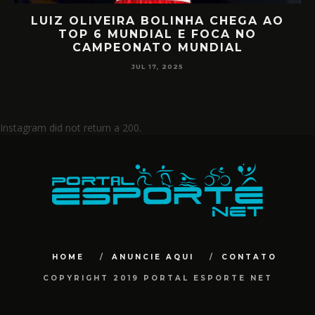
UIZ OLIVEIRA BOLINHA CHEGA AO
RET
TOP 6 MUNDIAL E FOCA NO
MIILL
CAMPEONATO MUNDIAL
JUL 17, 2025
Instagram did not return a 200.
HOME
ANUNCIE AQUI
CONTATO
COPYRIGHT 2019 PORTAL ESPORTE NET