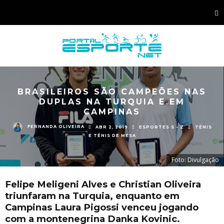
BRASILEIROS SÃO CAMPEÕES NAS
DUPLAS NA TURQUIA E EM
CAMPINAS
FERNANDA OLIVEIRA
ABR 2, 2019
ESPORTES S - Z
TÊNIS
E TÊNIS DE MESA
Foto: Divulgação
Felipe Meligeni Alves e Christian Oliveira
triunfaram na Turquia, enquanto em
Campinas Laura Pigossi venceu jogando
com a montenegrina Danka Kovinic.