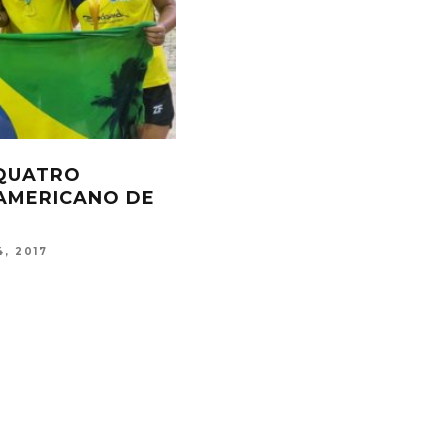
” ACREDITA EM
SELEÇÃO FEMININA REAL
 PREPARADA
ÚLTIMOS PREPARATIVOS
ORNEIO
COPA DO MUNDO
8, 2021
FERNANDA OLIVEIRA
FEV 20, 201