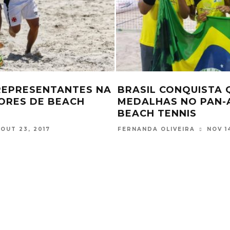
GUE MASCULINA DE
DANIEL “MARANHÃO
BRASILEIRO NA
UMA EQUIPE SUB23
E DECISIVA
PARA O PRIMEIRO T
JUN 2, 2017
FERNANDA OLIVEIRA
OUT 1