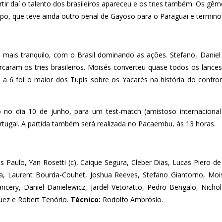
tir daí o talento dos brasileiros apareceu e os tries também. Os gêm
, que teve ainda outro penal de Gayoso para o Paraguai e terminou 
ais tranquilo, com o Brasil dominando as ações. Stefano, Daniel 
caram os tries brasileiros. Moisés converteu quase todos os lance
57 a 6 foi o maior dos Tupis sobre os Yacarés na história do confr
no dia 10 de junho, para um test-match (amistoso internaciona
rtugal. A partida também será realizada no Pacaembu, às 13 horas.
s Paulo, Yan Rosetti (c), Caique Segura, Cleber Dias, Lucas Piero d
a, Laurent Bourda-Couhet, Joshua Reeves, Stefano Giantorno, Moi
ncery, Daniel Danielewicz, Jardel Vetoratto, Pedro Bengalo, Nicho
uez e Robert Tenório.
Técnico:
Rodolfo Ambrósio.