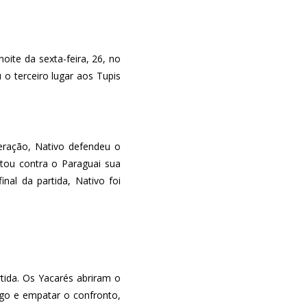
oite da sexta-feira, 26, no
o terceiro lugar aos Tupis
eração, Nativo defendeu o
etou contra o Paraguai sua
al da partida, Nativo foi
rtida. Os Yacarés abriram o
go e empatar o confronto,