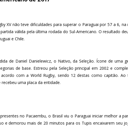
gby XV não teve dificuldades para superar o Paraguai por 57 a 6, na n
artida válida pela última rodada do Sul-Americano. O resultado deu 
uguai e Chile.
dida de Daniel Danielewicz, o Nativo, da Seleção. Ícone de uma g
tegorias de base. Estreou pela Seleção principal em 2002 e compl
 acordo com a World Rugby, sendo 12 destas como capitão. Ao fin
recebeu uma placa da entidade.
presentes no Pacaembu, o Brasil viu o Paraguai iniciar melhor a pa
so e demorou mais de 20 minutos para os Tupis encaixarem seu jo