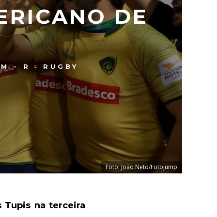
ERICANO DE
M - R
RUGBY
Foto: João Neto/Fotojump
 Tupis na terceira