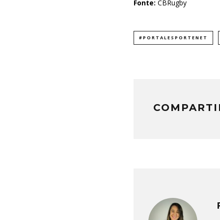
Fonte:
CBRugby
#PORTALESPORTENET
COMPARTI