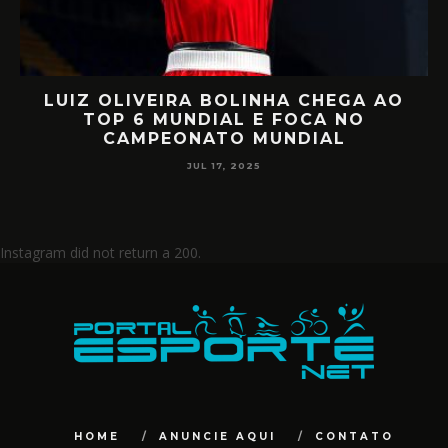
LUIZ OLIVEIRA BOLINHA CHEGA AO
RE
TOP 6 MUNDIAL E FOCA NO
MIIL
CAMPEONATO MUNDIAL
JUL 17, 2025
Instagram did not return a 200.
HOME
ANUNCIE AQUI
CONTATO