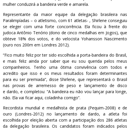
mulher conduzirá a bandeira verde e amarela.
Representante da maior equipe da delegação brasileira nas
Paralimpíadas – o atletismo, com 61 atletas- , Shirlene conseguiu
se eleger com uma forte concorrência. Ela ficou à frente do
judoca Antônio Tenório (dono de cinco medalhas em Jogos), que
obteve 18% dos votos, e do velocista Yohansson Nascimento
(ouro nos 200m em Londres 2012).
“Fico muito feliz por ter sido escolhida a porta-bandeira do Brasil,
e mais feliz ainda por saber que eu sou querida pelos meus
companheiros. Tenho uma ótima convivência com todos e
acredito que isso e os meus resultados foram determinantes
para eu ser premiada”, disse Shirlene, que representará o Brasil
nas provas de arremesso de peso e lançamento de disco
e dardo, e completou: “A bandeira eu não vou lançar para longe,
não. Ela vai ficar aqui, coladinha comigo”.
Recordista mundial e medalhista de prata (Pequim-2008) e de
ouro (Londres-2012) no lançamento de dardo, a atleta foi
escolhida por eleição aberta com a participação dos 286 atletas
da delegação brasileira. Os candidatos foram indicados pelos