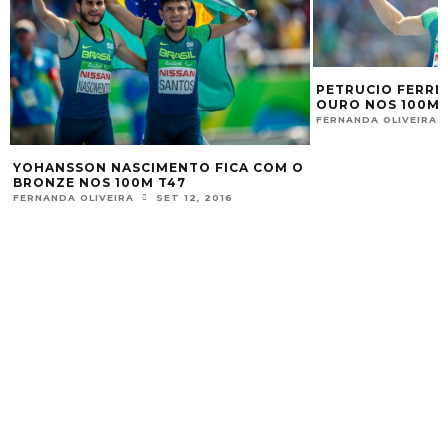
PETRUCIO FERREIRA 
OURO NOS 100M CLAS
FERNANDA OLIVEIRA
SET
HANSSON NASCIMENTO FICA COM O
ONZE NOS 100M T47
RNANDA OLIVEIRA
SET 12, 2016