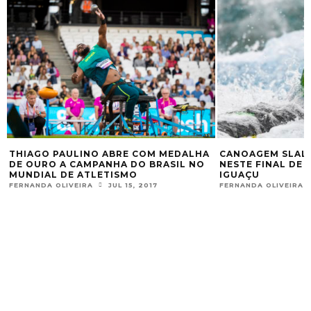
CANOAGEM SLALOM EM DOSE DUPLA
PATRICK WINKLER
NESTE FINAL DE SEMANA EM FOZ DO
PADDLEBOARD A
IGUAÇU
HAVAÍ
FERNANDA OLIVEIRA
MAIO 10, 2017
FERNANDA OLIVEIRA