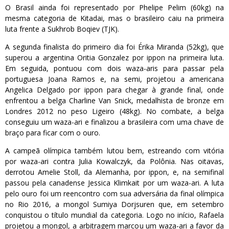
O Brasil ainda foi representado por Phelipe Pelim (60kg) na
mesma categoria de Kitadai, mas o brasileiro caiu na primeira
luta frente a Sukhrob Boqiev (TJK).
A segunda finalista do primeiro dia foi Érika Miranda (52kg), que
superou a argentina Oritia Gonzalez por ippon na primeira luta.
Em seguida, pontuou com dois waza-aris para passar pela
portuguesa Joana Ramos e, na semi, projetou a americana
Angelica Delgado por ippon para chegar à grande final, onde
enfrentou a belga Charline Van Snick, medalhista de bronze em
Londres 2012 no peso Ligeiro (48kg). No combate, a belga
conseguiu um waza-ari e finalizou a brasileira com uma chave de
braço para ficar com o ouro.
A campeã olímpica também lutou bem, estreando com vitória
por waza-ari contra Julia Kowalczyk, da Polônia. Nas oitavas,
derrotou Amelie Stoll, da Alemanha, por ippon, e, na semifinal
passou pela canadense Jessica Klimkait por um waza-ari. A luta
pelo ouro foi um reencontro com sua adversária da final olímpica
no Rio 2016, a mongol Sumiya Dorjsuren que, em setembro
conquistou o título mundial da categoria. Logo no início, Rafaela
projetou a mongol, a arbitragem marcou um waza-ari a favor da