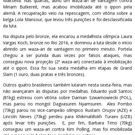
Maltseva. Nas quartas, abriu um waza-ari de vantagem contra
Miriam Butkereit, mas acabou imobilizada até o ippon pela
alemã. A recuperação veio na repescagem, com vitória sobre a
belga Lola Mansour, que levou três punições e foi desclassificada
da luta.
Na disputa pelo bronze, ela encarou a medalhista olímpica Laura
Vargas Koch, bronze no Rio 2016, e dominou a luta desde o início
abrindo um waza-ari de vantagem no primeiro minuto. Portela
chegou a ser punida duas vezes por falsos ataques, mas
conseguiu nova projeção (2º waza-ari) conectada à imobilização
até o ippon. Essa foi sua sexta medalha em etapas de Grand
Slam (1 ouro, duas pratas e três bronzes).
Outros quatro brasileiros também lutaram nesta sexta-feira, mas
não avançaram às disputas por medalhas. Eduardo yudi Santos
(81kg) estreou com vitória sobre Damian Szwarnowiecki (POL),
mas parou no mongol Dagvasuren Nyamsuren. Alex Pombo
(73kg) parou no vice-campeão olímpico Rustam Orujov (AZE) e
Lincoln Neves (73kg) perdeu para Khikmatillokh Turaev (UZB)
após levar três punições. E, por fim, Barbara Timo (70kg)
conseguiu um waza-ari contra Kim Polling, mas foi imobilizada