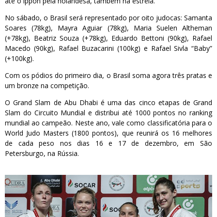
até o ippon pela holandesa, também na estreia.
No sábado, o Brasil será representado por oito judocas: Samanta
Soares (78kg), Mayra Aguiar (78kg), Maria Suelen Altheman
(+78kg), Beatriz Souza (+78kg), Eduardo Bettoni (90kg), Rafael
Macedo (90kg), Rafael Buzacarini (100kg) e Rafael Sivla “Baby”
(+100kg).
Com os pódios do primeiro dia, o Brasil soma agora três pratas e
um bronze na competição.
O Grand Slam de Abu Dhabi é uma das cinco etapas de Grand
Slam do Circuito Mundial e distribui até 1000 pontos no ranking
mundial ao campeão. Neste ano, vale como classificatória para o
World Judo Masters (1800 pontos), que reunirá os 16 melhores
de cada peso nos dias 16 e 17 de dezembro, em São
Petersburgo, na Rússia.