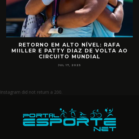
RETORNO EM ALTO NÍVEL: RAFA
D
MIILLER E PATTY DIAZ DE VOLTA AO
CIRCUITO MUNDIAL
JUL 17, 2025
Instagram did not return a 200.