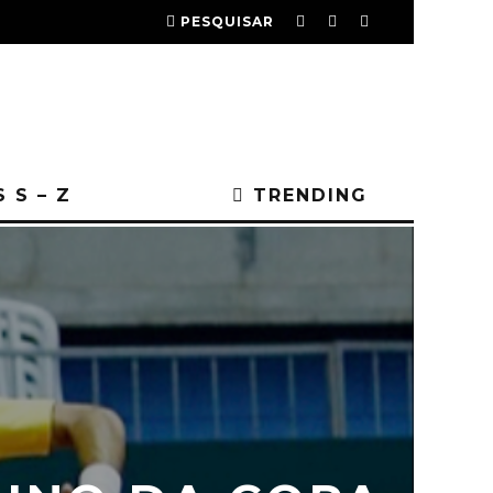
PESQUISAR
 S – Z
TRENDING