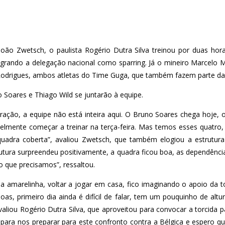
oão Zwetsch, o paulista Rogério Dutra Silva treinou por duas ho
grando a delegação nacional como sparring. Já o mineiro Marcelo 
odrigues, ambos atletas do Time Guga, que também fazem parte da
 Soares e Thiago Wild se juntarão à equipe.
ação, a equipe não está inteira aqui. O Bruno Soares chega hoje,
elmente começar a treinar na terça-feira. Mas temos esses quatro, 
 quadra coberta”, avaliou Zwetsch, que também elogiou a estrutur
trutura surpreendeu positivamente, a quadra ficou boa, as dependênc
o que precisamos”, ressaltou.
r a amarelinha, voltar a jogar em casa, fico imaginando o apoio da t
as, primeiro dia ainda é difícil de falar, tem um pouquinho de alt
avaliou Rogério Dutra Silva, que aproveitou para convocar a torcida p
ra nos preparar para este confronto contra a Bélgica e espero que 