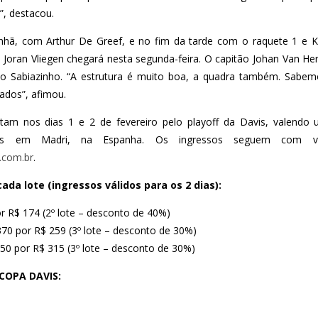
”, destacou.
anhã, com Arthur De Greef, e no fim da tarde com o raquete 1 e 
 Joran Vliegen chegará nesta segunda-feira. O capitão Johan Van He
io Sabiazinho. “A estrutura é muito boa, a quadra também. Sabe
rados”, afimou.
ntam nos dias 1 e 2 de fevereiro pelo playoff da Davis, valendo
ses em Madri, na Espanha. Os ingressos seguem com va
.com.br
.
cada lote (ingressos válidos para os 2 dias):
or R$ 174 (2º lote – desconto de 40%)
$ 370 por R$ 259 (3º lote – desconto de 30%)
 450 por R$ 315 (3º lote – desconto de 30%)
COPA DAVIS: