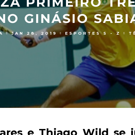
IZA PRIMEIRO TR
NO GINÁSIO SAB
A
JAN 28, 2019
ESPORTES S - Z
T
ares e Thiago Wild se j