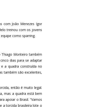
ras com João Menezes Igor
Melo treinou com os jovens
 equipe como sparring.
 o Thiago Monteiro também
cinco dias para se adaptar
a e a quadra construída no
ias também são excelentes,
orcida, então é muito legal.
ura, mas a quadra está bem
ara apoiar o Brasil. “Vamos
a torcida brasileira lote o